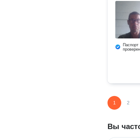
Паспорт
провере
1
2
Вы част