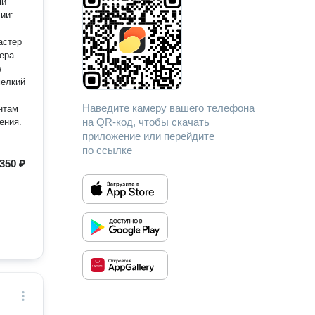
ми
астер
мелкий
Наведите камеру вашего телефона
нтам
на QR-код, чтобы скачать
ения.
приложение или перейдите
по ссылке
350 ₽