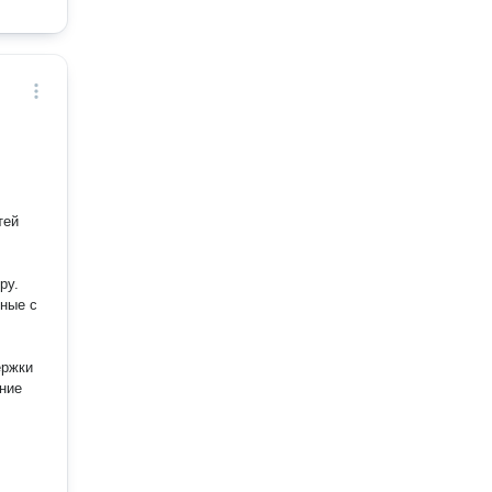
:
тей
ру.
нные с
ержки
ние