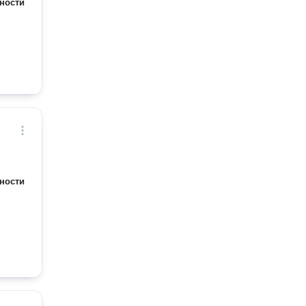
ности
ности