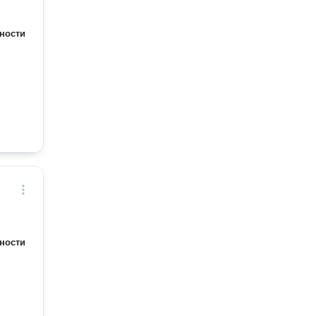
ности
ности