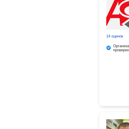
14 оценок
Организ
провере