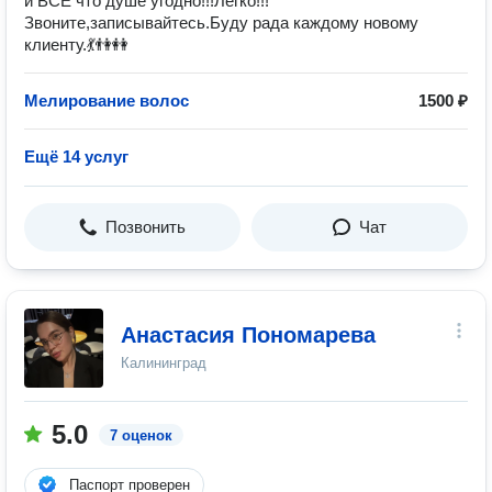
и ВСЁ что душе угодно!!!Легко!!!
Звоните,записывайтесь.Буду рада каждому новому
клиенту.💃👫👭
Мелирование волос
1500 ₽
Ещё 14 услуг
Позвонить
Чат
Анастасия Пономарева
Калининград
5.0
7 оценок
Паспорт проверен