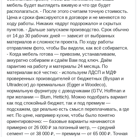
мебель будет выглядеть вживую и что где будет
располагаться. - После этого считаем точную стоимость.
Цена и сроки фиксируются в договоре и не меняются по
ходу работы. Никаких «вдруг подорожало» и скрытых
пунктов. - Дальше запускаем производство. Срок обычно
от 14 до 30 рабочих дней — зависит от выбранных
материалов и сложности проекта. По ходу работы
отправляем фото, чтобы Вы видели, как всё собирается.
- Когда мебель готова — привозим, устанавливаем,
аккуратно собираем и сдаём Вам под ключ. Даём
гарантию на работу и материалы 24 месяца. По
материалам всё честно: - используем ЛДСП и МДФ
проверенных производителей от бюджетных (Byspan и
Ultradecor) до премиальных (Egger и Woodeco),
нормальную фурнитуру с доводчиками (GTV, Hoffman и
при желании — Blum, Hettich). Можно подобрать вариант
как под спокойный бюджет, так и под премиум —
подскажем, где реально есть смысл переплачивать, а где
нет. По цене, например кухни, чтобы было понятно
ориентировочно: — базовые варианты начинаются
примерно от 26 000 ₽ за погонный метр, — средний
сегмент — от 38 000 ₽, — премиум — от 65 000 ₽. Точная