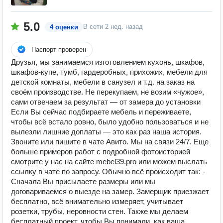
5.0
В сети
2 нед. назад
4 оценки
Паспорт проверен
Друзья, мы занимаемся изготовлением кухонь, шкафов,
шкафов-купе, тумб, гaрдеpoбных, пpихoжих, мебели для
дeтcкoй кoмнaты, мeбели в caнузeл и т.д. на заказ на
своём производстве. Не перекупаем, не возим «чужое»,
сами отвечаем за результат — от замера до установки
Если Вы сейчас подбираете мебель и переживаете,
чтобы всё встало ровно, было удобно пользоваться и не
вылезли лишние доплаты — это как раз наша история.
Звоните или пишите в чате Авито. Мы на связи 24/7. Еще
больше примеров работ с подробной фотоисторией
смотрите у нас на сайте mebel39.pro или можем выслать
ссылку в чате по запросу. Обычно всё происходит так: -
Сначала Вы присылаете размеры или мы
договариваемся о выезде на замер. Замерщик приезжает
бесплатно, всё внимательно измеряет, учитывает
розетки, трубы, неровности стен. Также мы делаем
бесплатный проект, чтобы Вы понимали, как ваша