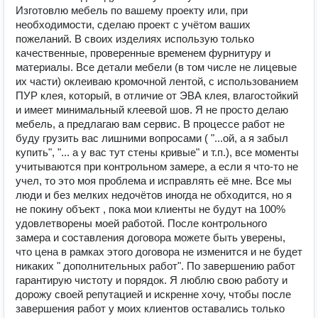
Изготовлю мебель по вашему проекту или, при
необходимости, сделаю проект с учётом ваших
пожеланий. В своих изделиях использую только
качественные, проверенные временем фурнитуру и
материалы. Все детали мебели (в том числе не лицевые
их части) оклеиваю кромочной лентой, с использованием
ПУР клея, который, в отличие от ЭВА клея, влагостойкий
и имеет минимальный клеевой шов. Я не просто делаю
мебель, а предлагаю вам сервис. В процессе работ не
буду грузить вас лишними вопросами ( "...ой, а я забыл
купить", "... а у вас тут стены кривые" и т.п.), все моменты
учитываются при контрольном замере, а если я что-то не
учел, то это моя проблема и исправлять её мне. Все мы
люди и без мелких недочётов иногда не обходится, но я
не покину объект , пока мои клиенты не будут на 100%
удовлетворены моей работой. После контрольного
замера и составления договора можете быть уверены,
что цена в рамках этого договора не изменится и не будет
никаких " дополнительных работ". По завершению работ
гарантирую чистоту и порядок. Я люблю свою работу и
дорожу своей репутацией и искренне хочу, чтобы после
завершения работ у моих клиентов оставались только