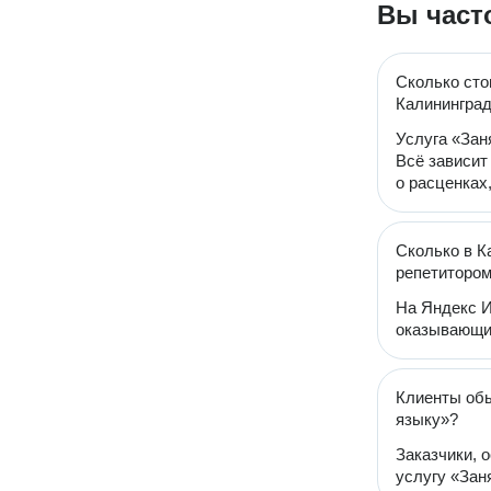
Вы част
Сколько сто
Калинингра
Услуга «Зан
Всё зависит
о расценках
Сколько в К
репетитором
На Яндекс И
оказывающий
Клиенты обы
языку»?
Заказчики, 
услугу «Зан