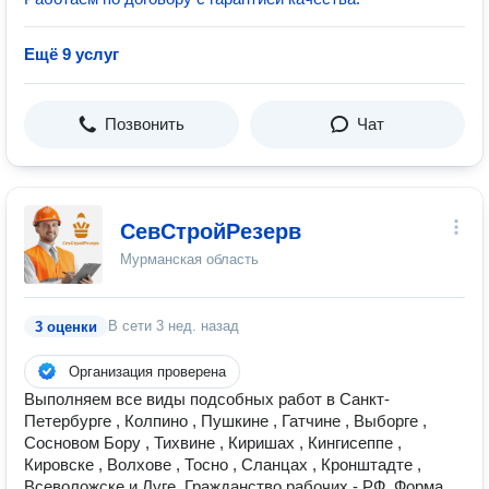
Ещё 9 услуг
Позвонить
Чат
СевСтройРезерв
Мурманская область
В сети
3 нед. назад
3 оценки
Организация проверена
Выполняем все виды подсобных работ в Санкт-
Петербурге , Колпино , Пушкине , Гатчине , Выборге ,
Сосновом Бору , Тихвине , Киришах , Кингисеппе ,
Кировске , Волхове , Тосно , Сланцах , Кронштадте ,
Всеволожске и Луге. Гражданство рабочих - РФ. Форма