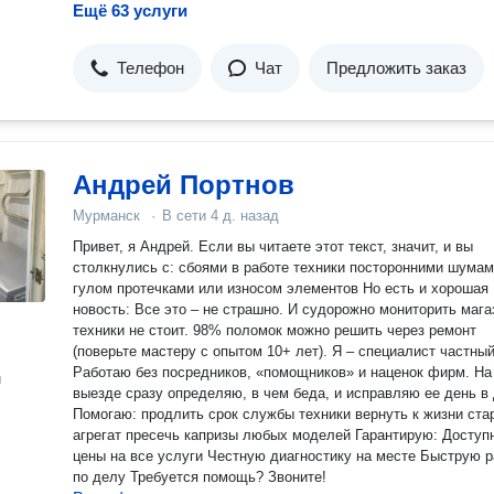
Ещё 63 услуги
Телефон
Чат
Предложить заказ
Андрей Портнов
Мурманск
·
В сети
4 д. назад
Привет, я Андрей. Если вы читаете этот текст, значит, и вы
столкнулись с: сбоями в работе техники посторонними шумам
гулом протечками или износом элементов Но есть и хорошая
новость: Все это – не страшно. И судорожно мониторить маг
техники не стоит. 98% поломок можно решить через ремонт
(поверьте мастеру с опытом 10+ лет). Я – специалист частный.
Работаю без посредников, «помощников» и наценок фирм. На
н
выезде сразу определяю, в чем беда, и исправляю ее день в 
Помогаю: продлить срок службы техники вернуть к жизни ста
агрегат пресечь капризы любых моделей Гарантирую: Доступные
цены на все услуги Честную диагностику на месте Быструю р
по делу Требуется помощь? Звоните!