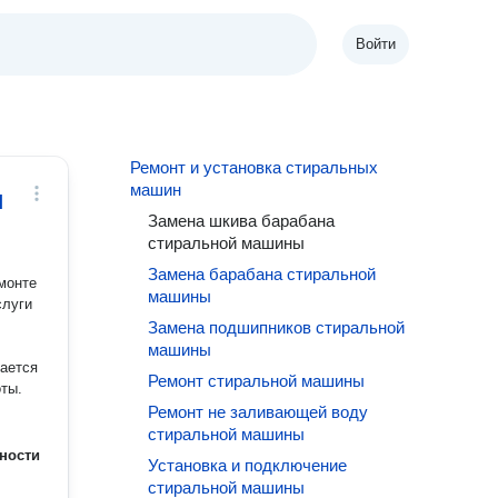
Войти
Ремонт и установка стиральных
машин
н
Замена шкива барабана
стиральной машины
Замена барабана стиральной
емoнтe
машины
слуги
Замена подшипников стиральной
машины
вается
Ремонт стиральной машины
оты.
Ремонт не заливающей воду
стиральной машины
ности
Установка и подключение
стиральной машины