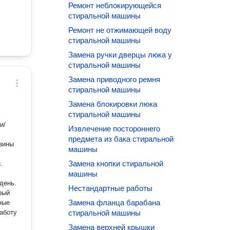
Ремонт неблокирующейся
стиральной машины
Ремонт не отжимающей воду
стиральной машины
Замена ручки дверцы люка у
стиральной машины
Замена приводного ремня
стиральной машины
Замена блокировки люка
стиральной машины
и/
Извлечение постороннего
предмета из бака стиральной
азины
машины
Замена кнопки стиральной
машины
день.
Нестандартные работы
рый
Замена фланца барабана
аботу
стиральной машины
Замена верхней крышки