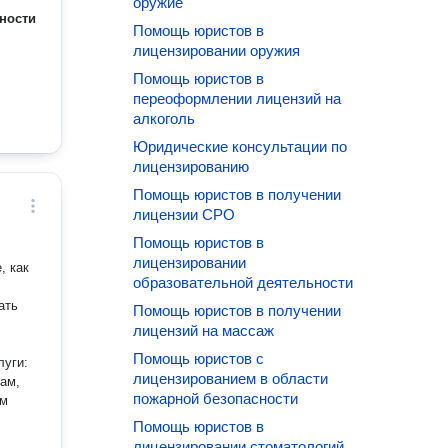
оружие
ности
Помощь юристов в
лицензировании оружия
Помощь юристов в
переоформлении лицензий на
алкоголь
Юридические консультации по
лицензированию
Помощь юристов в получении
лицензии СРО
Помощь юристов в
лицензировании
, как
образовательной деятельности
ать
Помощь юристов в получении
лицензий на массаж
Помощь юристов с
луги:
лицензированием в области
ам,
пожарной безопасности
ым
Помощь юристов в
лицензировании стоматологий