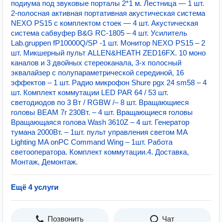
подиума под звуковые порталы 2*1 м. Лестница — 1 шт.
2-полосная активная портативная акустическая система
NEXO PS15 с комплектом стоек — 4 шт. Акустическая
система сабвуфер B&G RC-1805 – 4 шт. Усилитель
Lab.gruppen fP10000Q/SP -1 шт. Монитор NEXO PS15 – 2
шт. Микшерный пульт ALLEN&HEATH ZED16FX. 10 моно
каналов и 3 двойных стереоканала, 3-х полосный
эквалайзер с полупараметрической серединой, 16
эффектов – 1 шт. Радио микрофон Shure pgx 24 sm58 – 4
шт. Комплект коммутации LED PAR 64 / 53 шт.
светодиодов по 3 Вт / RGBW /– 8 шт. Вращающиеся
головы BEAM 7r 230Вт. – 4 шт. Вращающиеся головы
Вращающаяся голова Wash 3610Z – 4 шт. Генератор
тумана 2000Вт. – 1шт. пульт управления светом MA
Lighting MA onPC Command Wing – 1шт. Работа
светооператора. Комплект коммутации.4. Доставка,
Монтаж, Демонтаж.
Ещё 4 услуги
Позвонить
Чат