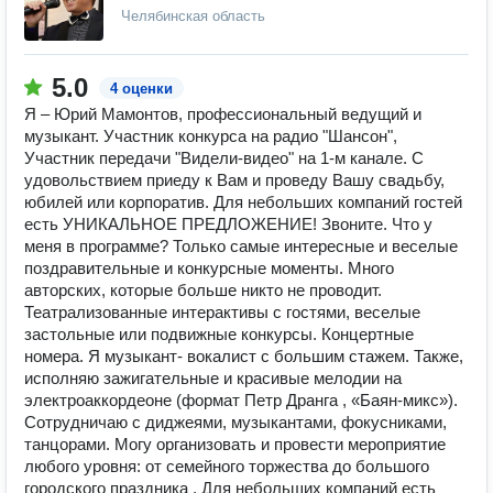
Челябинская область
5.0
4 оценки
Я – Юрий Мамонтов, профессиональный ведущий и
музыкант. Участник конкурса на радио "Шансон",
Участник передачи "Видели-видео" на 1-м канале. С
удовольствием приеду к Вам и проведу Вашу свадьбу,
юбилей или корпоратив. Для небольших компаний гостей
есть УНИКАЛЬНОЕ ПРЕДЛОЖЕНИЕ! Звоните. Что у
меня в программе? Только самые интересные и веселые
поздравительные и конкурсные моменты. Много
авторских, которые больше никто не проводит.
Театрализованные интерактивы с гостями, веселые
застольные или подвижные конкурсы. Концертные
номера. Я музыкант- вокалист с большим стажем. Также,
исполняю зажигательные и красивые мелодии на
электроаккордеоне (формат Петр Дранга , «Баян-микс»).
Сотрудничаю с диджеями, музыкантами, фокусниками,
танцорами. Могу организовать и провести мероприятие
любого уровня: от семейного торжества до большого
городского праздника . Для небольших компаний есть