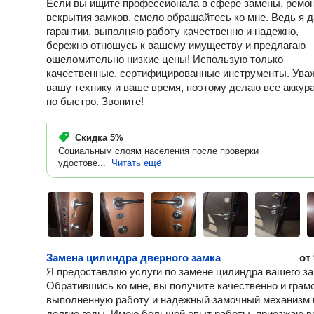
Если вы ищите профессионала в сфере замены, ремон
вскрытия замков, смело обращайтесь ко мне. Ведь я 
гарантии, выполняю работу качественно и надежно,
бережно отношусь к вашему имуществу и предлагаю
ошеломительно низкие цены! Использую только
качественные, сертифицированные инструменты. Ува
вашу технику и ваше время, поэтому делаю все аккура
но быстро. Звоните!
Скидка
5%
Социальным слоям населения после проверки
удостове...
Читать ещё
Замена цилиндра дверного замка
от
Я предоставляю услуги по замене цилиндра вашего за
Обратившись ко мне, вы получите качественно и грам
выполненную работу и надежный замочный механизм 
долгие годы. Имею большой опыт работы, приезжаю в