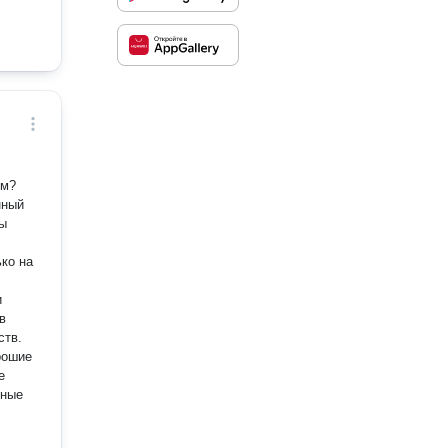
ым?
нный
зы
ко на
и
в
ств.
рошие
е
вные