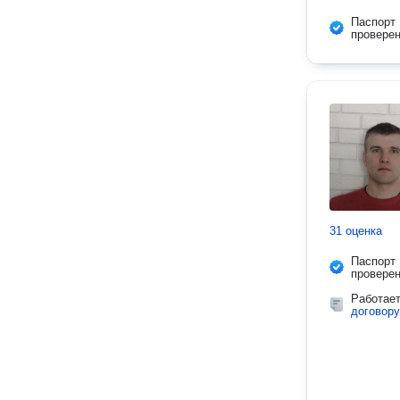
Паспорт
провере
31 оценка
Паспорт
провере
Работае
договору