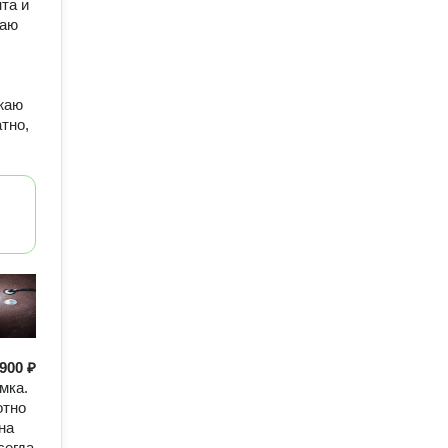
та и
даю
жаю
тно,
900 ₽
мка.
отно
на
сегда