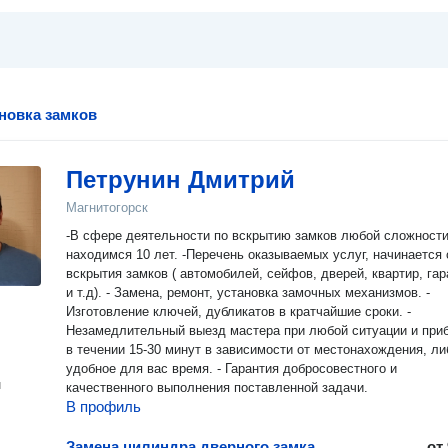
ановка замков
Петрунин Дмитрий
Магнитогорск
-В сфере деятельности по вскрытию замков любой сложности
находимся 10 лет. -Перечень оказываемых услуг, начинается 
вскрытия замков ( автомобилей, сейфов, дверей, квартир, га
и т.д). - Замена, ремонт, установка замочных механизмов. -
Изготовление ключей, дубликатов в кратчайшие сроки. -
Незамедлительный выезд мастера при любой ситуации и при
в течении 15-30 минут в зависимости от местонахождения, ли
удобное для вас время. - Гарантия добросовестного и
н
качественного выполнения поставленной задачи.
В профиль
Замена цилиндра дверного замка
от