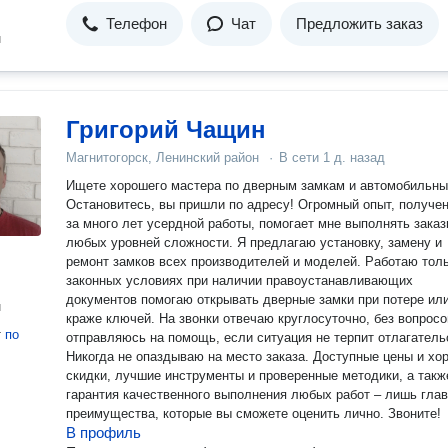
Телефон
Чат
Предложить заказ
н
Григорий Чащин
Магнитогорск, Ленинский район
·
В сети
1 д. назад
Ищете хорошего мастера по дверным замкам и автомобильн
Остановитесь, вы пришли по адресу! Огромный опыт, получе
за много лет усердной работы, помогает мне выполнять зака
любых уровней сложности. Я предлагаю установку, замену и
ремонт замков всех производителей и моделей. Работаю толь
законных условиях при наличии правоустанавливающих
документов помогаю открывать дверные замки при потере ил
н
краже ключей. На звонки отвечаю круглосуточно, без вопросо
т
по
отправляюсь на помощь, если ситуация не терпит отлагатель
Никогда не опаздываю на место заказа. Доступные цены и хо
скидки, лучшие инструменты и проверенные методики, а такж
гарантия качественного выполнения любых работ – лишь гла
преимущества, которые вы сможете оценить лично. Звоните!
В профиль