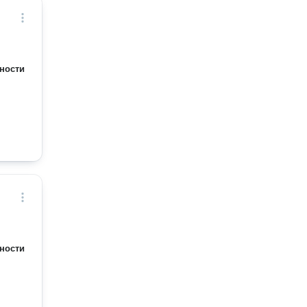
ности
ности