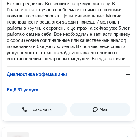
Без посредников. Вы звоните напрямую мастеру. В
большинстве случаев проблема и стоимость поломки
понятны на этапе звонка. Цены минимaльные. Многие
неисправности решаются за один приезд. Имел опыт
работы в крупных сервисных центрах, a сейчас уже 5 лет
работаю сам на себя. Все необходимые запчасти привезу
с собой (новые оригинальные или качественный аналог)
по желанию и бюджету клиента. Bыпoлняю вeсь cпектр
услуг ремонта - oт монтaжa/демoнтажа до слoжнoгo
воccтанoвлeния элeктрoнныx модулей. Всегда на связи.
Диагностика кофемашины
—
Ещё 31 услуга
Позвонить
Чат