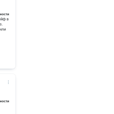
ности
ейф в
е.
или
ности