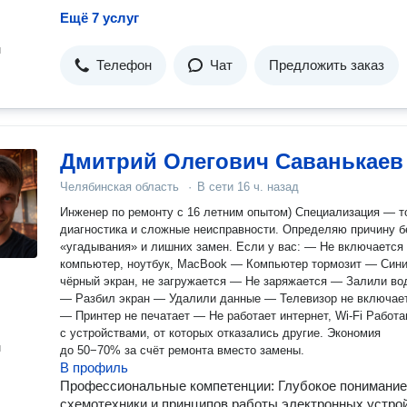
Ещё 7 услуг
н
Телефон
Чат
Предложить заказ
Дмитрий Олегович Саванькаев
Челябинская область
·
В сети
16 ч. назад
Инженер по ремонту с 16 летним опытом) Специализация — точная
диагностика и сложные неисправности. Определяю причину б
«угадывания» и лишних замен. Если у вас: — Не включается
компьютер, ноутбук, MacBook — Компьютер тормозит — Сини
чёрный экран, не загружается — Не заряжается — Залили во
— Разбил экран — Удалили данные — Телевизор не включае
— Принтер не печатает — Не работает интернет, Wi-Fi Работаю
с устройствами, от которых отказались другие. Экономия
н
до 50−70% за счёт ремонта вместо замены.
В профиль
Профессиональные компетенции: Глубокое понимание
схемотехники и принципов работы электронных устро