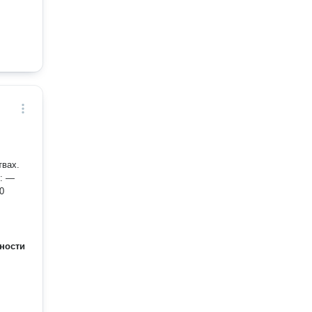
твах.
0
ности