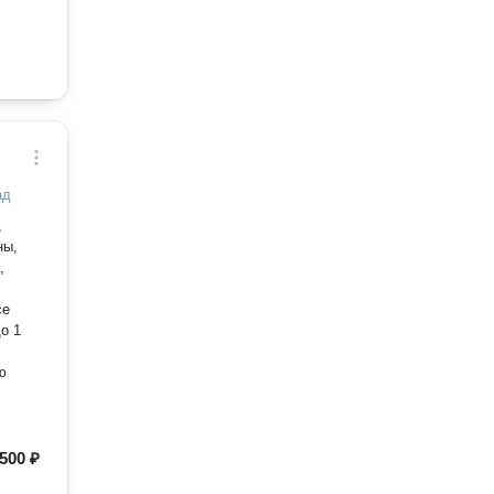
ад
,
ны,
,
се
о 1
ю
500 ₽