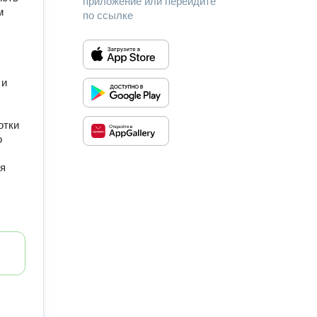
приложение или перейдите
м
по ссылке
 и
отки
о
ия