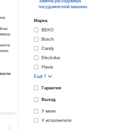
Замена расходомера
посудомоечной машины
нка.
Марка
ейчас
BEKO
Bosch
монта
Candy
oнныx
Electrolux
Flavia
ности
Ещё 7
Гарантия
Выезд
У меня
У исполнителя