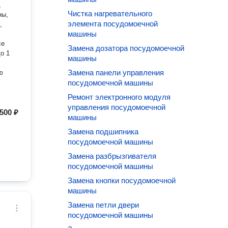
,
Чистка нагревательного
ны,
элемента посудомоечной
,
машины
се
Замена дозатора посудомоечной
о 1
машины
Замена панели управления
ю
посудомоечной машины
Ремонт электронного модуля
управления посудомоечной
500 ₽
машины
Замена подшипника
посудомоечной машины
Замена разбрызгивателя
посудомоечной машины
Замена кнопки посудомоечной
машины
Замена петли двери
посудомоечной машины