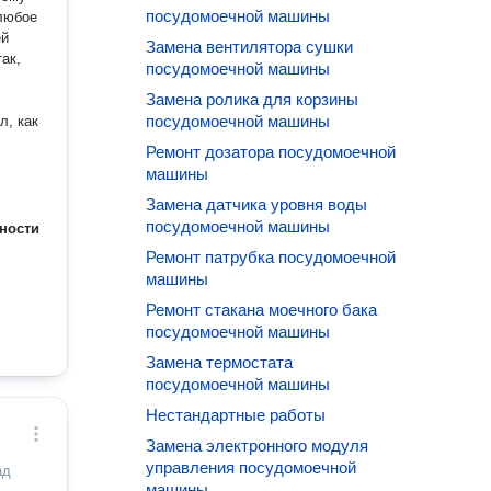
посудомоечной машины
любое
Замена вентилятора сушки
посудомоечной машины
Замена ролика для корзины
посудомоечной машины
Ремонт дозатора посудомоечной
машины
Замена датчика уровня воды
го, а
посудомоечной машины
ности
раниц.
Ремонт патрубка посудомоечной
аем
машины
Ремонт стакана моечного бака
посудомоечной машины
Замена термостата
посудомоечной машины
Нестандартные работы
Замена электронного модуля
управления посудомоечной
ад
машины