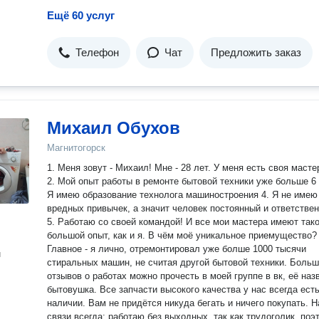
Ещё 60 услуг
Телефон
Чат
Предложить заказ
Михаил Обухов
Магнитогорск
1. Меня зовут - Михаил! Мне - 28 лет. У меня есть своя масте
2. Мой опыт работы в ремонте бытовой техники уже больше 6 ле
Я имею образование технолога машиностроения 4. Я не имею
вредных привычек, а значит человек постоянный и ответстве
5. Работаю со своей командой! И все мои мастера имеют так
большой опыт, как и я. В чём моё уникальное приемущество?
Главное - я лично, отремонтировал уже болше 1000 тысячи
н
стиральных машин, не считая другой бытовой техники. Боль
отзывов о работах можно прочесть в моей группе в вк, её наз
бытовушка. Все запчасти высокого качества у нас всегда есть в
наличии. Вам не придётся никуда бегать и ничего покупать. На
связи всегда: работаю без выходных, так как трудоголик, поэ