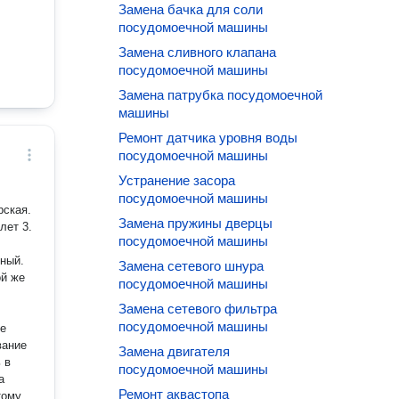
Замена бачка для соли
посудомоечной машины
Замена сливного клапана
посудомоечной машины
Замена патрубка посудомоечной
машины
Ремонт датчика уровня воды
посудомоечной машины
Устранение засора
посудомоечной машины
рская.
Замена пружины дверцы
т 3.
посудомоечной машины
нный.
Замена сетевого шнура
ой же
посудомоечной машины
Замена сетевого фильтра
посудомоечной машины
ше
вание
Замена двигателя
посудомоечной машины
Ремонт аквастопа
тому