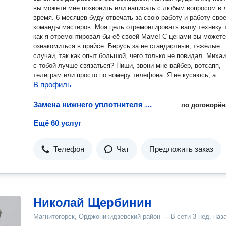
вы можете мне позвонить или написать с любым вопросом в 
время. 6 месяцев буду отвечать за свою работу и работу своей
команды мастеров. Моя цель отремонтировать вашу технику так,
как я отремонтировал бы её своей Маме! С ценами вы можете
ознакомиться в прайсе. Берусь за не стандартные, тяжёлые
случаи, так как опыт большой, чего только не повидал. Михаил, как
с тобой лучше связаться? Пиши, звони мне вайбер, вотсапп,
телеграм или просто по номеру телефона. Я не кусаюсь, а
В профиль
наоборот, вежливо и тактично отвечу на все интересующие
вопросы и постараюсь помочь. Так же ещё раз напомню, у меня
есть группа в вк. Подписывайтесь, там много всего интересно
Замена нижнего уплотнителя дверцы посудомоечной машины
по договорён
так же отзывы написанные реальными людьми с реальных ст
Ещё 60 услуг
Мастерская бытовушка. Гарантия на работу 6 месяцев! Работ
каждый день, без выходных, звоните не стесняйтесь!
Телефон
Чат
Предложить заказ
Николай Щербинин
Магнитогорск, Орджоникидзевский район
·
В сети
3 нед. наз