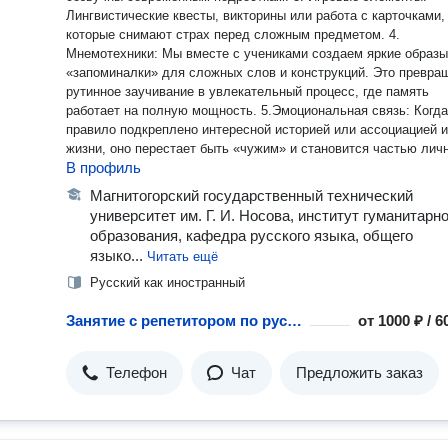
Лингвистические квесты, викторины или работа с карточками,
которые снимают страх перед сложным предметом. 4.
Мнемотехники: Мы вместе с учениками создаем яркие образы
«запоминалки» для сложных слов и конструкций. Это превра
рутинное заучивание в увлекательный процесс, где память
работает на полную мощность. 5.Эмоциональная связь: Когда
правило подкреплено интересной историей или ассоциацией и
жизни, оно перестает быть «чужим» и становится частью лич
В профиль
опыта ребенка. И т.д.
Магнитогорский государственный технический
университет им. Г. И. Носова, институт гуманитарно
образования, кафедра русского языка, общего
языко...
Читать ещё
Русский как иностранный
Занятие с репетитором по русскому языку как иностранному
от
1000 ₽ / 
Телефон
Чат
Предложить заказ