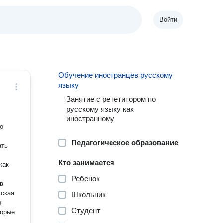
Войти
Обучение иностранцев русскому
языку
Занятие с репетитором по
русскому языку как
иностранному
то
Педагогическое образование
ать
Кто занимается
как
Ребенок
 в
Школьник
о
Студент
торые