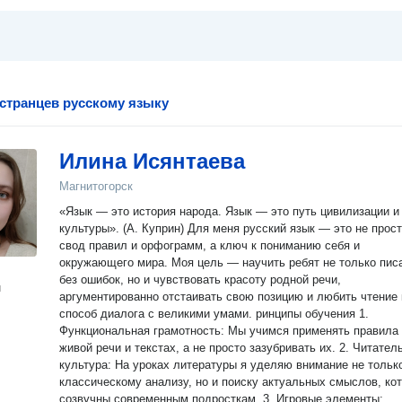
странцев русскому языку
Илина Исянтаева
Магнитогорск
«Язык — это история народа. Язык — это путь цивилизации и
культуры». (А. Куприн) Для меня русский язык — это не прос
свод правил и орфограмм, а ключ к пониманию себя и
окружающего мира. Моя цель — научить ребят не только пис
без ошибок, но и чувствовать красоту родной речи,
н
аргументированно отстаивать свою позицию и любить чтение 
способ диалога с великими умами. ринципы обучения 1.
Функциональная грамотность: Мы учимся применять правила
живой речи и текстах, а не просто зазубривать их. 2. Читательская
культура: На уроках литературы я уделяю внимание не тольк
классическому анализу, но и поиску актуальных смыслов, ко
созвучны современным подросткам. 3. Игровые элементы: