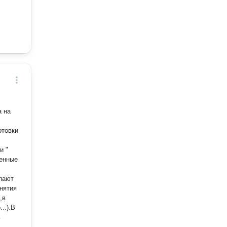
а на
и "
ченные
упают
нятия
,в
..).В
ь