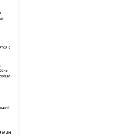
и
,
ороны
йскому
льной
60 мин