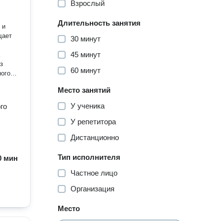
Взрослый
Длительность занятия
 и
щает
30 минут
45 минут
з
60 минут
ного
Место занятий
У ученика
го
У репетитора
Дистанционно
Тип исполнителя
60 мин
Частное лицо
Организация
Место