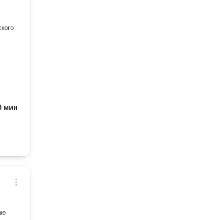
ского
60 мин
аю