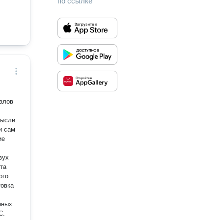
по ссылке
иалов
мысли.
и сам
ие
ого
товка
нных
С.