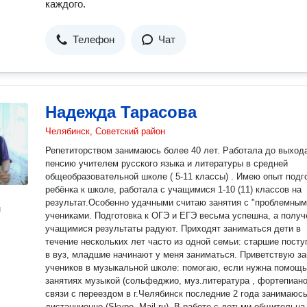
каждого.
Телефон
Чат
Надежда Тарасова
Челябинск, Советский район
Репетиторством занимаюсь более 40 лет. Работала до выход
пенсию учителем русского языка и литературы в средней
общеобразовательной школе ( 5-11 классы) . Имею опыт подготовки
ребёнка к школе, работала с учащимися 1-10 (11) классов на
результат.Особенно удачными считаю занятия с "проблемным
н
учениками. Подготовка к ОГЭ и ЕГЭ весьма успешна, а полу
учащимися результаты радуют. Приходят заниматься дети в
течение нескольких лет часто из одной семьи: старшие пост
в вуз, младшие начинают у меня заниматься. Приветствую за
учеников в музыкальной школе: помогаю, если нужна помощь
занятиях музыкой (сольфеджио, муз.литература , фортепиано.
связи с переездом в г.Челябинск последние 2 года занимаюс
дистанционно (Skype, Mail.ru). В работе с детьми общительна,