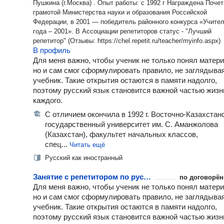
Пушкина (г.Москва) . Опыт работы: с 1992 г Награждена Поче
грамотой Министерства науки и образования Российской
Федерации, в 2001 — победитель районного конкурса «Учите
года – 2001». В Ассоциации репетиторов статус - "Лучший
репетитор" (Отзывы: https://chel.repetit.ru/teacher/myinfo.aspx)
В профиль
Для меня важно, чтобы ученик не только понял матери
но и сам смог сформулировать правило, не заглядыва
учебник. Такие открытия остаются в памяти надолго,
поэтому русский язык становится важной частью жизн
каждого.
С отличием окончила в 1992 г. Восточно-Казахстан
государственный университет им. С. Аманжолова
(Казахстан), факультет начальных классов,
спец...
Читать ещё
Русский как иностранный
Занятие с репетитором по русскому языку как иностранному
по договорён
Для меня важно, чтобы ученик не только понял матери
но и сам смог сформулировать правило, не заглядыва
учебник. Такие открытия остаются в памяти надолго,
поэтому русский язык становится важной частью жизн