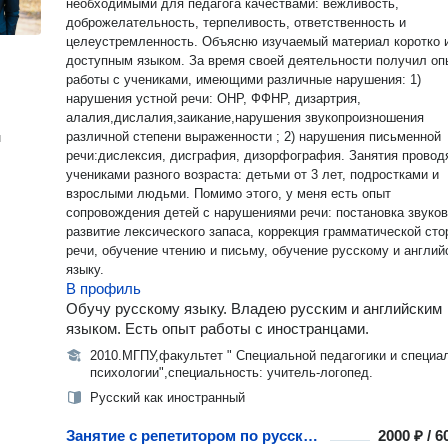
необходимыми для педагога качествами: вежливость,
доброжелательность, терпеливость, ответственность и
целеустремленность. Объясню изучаемый материал коротко 
доступным языком. За время своей деятельности получил опыт
работы с учениками, имеющими различные нарушения: 1)
нарушения устной речи: ОНР, ФФНР, дизартрия,
алалия,дислалия,заикание,нарушения звукопроизношения
различной степени выраженности ; 2) нарушения письменной
н
речи:дислексия, дисграфия, дизорфография. Занятия проводятся с
учениками разного возраста: детьми от 3 лет, подростками и
взрослыми людьми. Помимо этого, у меня есть опыт
сопровождения детей с нарушениями речи: постановка звуков
развитие лексического запаса, коррекция грамматической ст
речи, обучение чтению и письму, обучение русскому и англи
языку.
В профиль
Обучу русскому языку. Владею русским и английским
языком. Есть опыт работы с иностранцами.
2010.МГПУ,факультет " Специальной педагогики и специа
психологии",специальность: учитель-логопед.
Русский как иностранный
Занятие с репетитором по русскому языку как иностранному
2000 ₽ / 