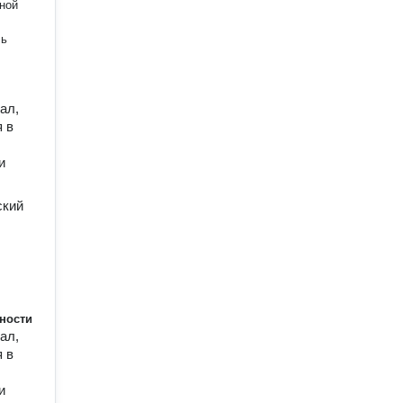
тной
ль
ал,
я в
и
ский
ности
ал,
я в
и