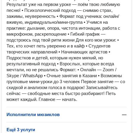
Результат уже на первом уроке — поём твою любимую
песню! • Психологический подход — снимаю страх,
зажимы, неуверенность • Формат под ученика: онлайн/
вживую, индивидуально/мини-группа • Учимся на
практике: дыхание, опора, чистота интонации, работа с
микрофоном, раскрепощение • Гибкий график —
подстроюсь под твой ритм жизни Для кого мои уроки: •
Тех, кто хочет петь уверенно и в кайф • Студентов
творческих направлений • Начинающих артистов •
Подростков и детей, которым нужен мягкий, но
результативный подход • Взрослых, которые всегда
мечтали, но не решались Формат: • Онлайн — Zoom /
Skype / WhatsApp • Очные занятия в Казани • Возможны
групповые мини-уроки до 3 человек Первое занятие — со
скидкой и анализом голоса в подарок! Записывайтесь
сейчас — свободные места быстро разбирают! Петь
может каждый. Главное — начать.
Исполнители мюзиклов
—
Ещё 3 услуги