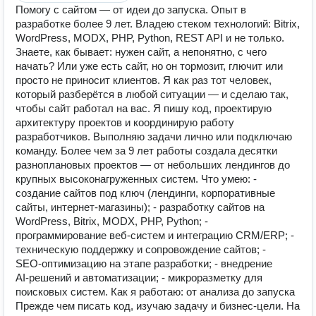
Помогу с сайтом — от идеи до запуска. Опыт в
разработке более 9 лет. Владею стеком технологий: Bitrix,
WordPress, MODX, PHP, Python, REST API и не только.
Знаете, как бывает: нужен сайт, а непонятно, с чего
начать? Или уже есть сайт, но он тормозит, глючит или
просто не приносит клиентов. Я как раз тот человек,
который разберётся в любой ситуации — и сделаю так,
чтобы сайт работал на вас. Я пишу код, проектирую
архитектуру проектов и координирую работу
разработчиков. Выполняю задачи лично или подключаю
команду. Более чем за 9 лет работы создала десятки
разноплановых проектов — от небольших лендингов до
крупных высоконагруженных систем. Что умею: -
создание сайтов под ключ (лендинги, корпоративные
сайты, интернет‑магазины); - разработку сайтов на
WordPress, Bitrix, MODX, PHP, Python; -
программирование веб‑систем и интеграцию CRM/ERP; -
техническую поддержку и сопровождение сайтов; -
SEO‑оптимизацию на этапе разработки; - внедрение
AI‑решений и автоматизации; - микроразметку для
поисковых систем. Как я работаю: от анализа до запуска
Прежде чем писать код, изучаю задачу и бизнес‑цели. На