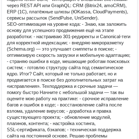
через REST API или GraphQL: CRM (Bitrix24, amoCRM),
ERP (1C), платёжные шлюзы (ЮKassa, CloudPayments),
сервисы рассылок (SendPulse, UniSender).
SEO‑оптимизация на уровне кода: - Знаю, как заложить
основу для успешного продвижения ещё на этапе
разработки: - настраиваю 301‑редиректы и Canonical‑теги
для корректной индексации; - внедряю микроразметку
(Schema.org) — это улучшает сниппеты в поиске; -
оптимизирую скорость загрузки и мобильную адаптацию;
- страняю ошибки в коде, мешающие роботам поисковых
систем; - готовлю структуру сайта под семантическое
ядро. Итог? Сайт, который не только работает, но и
продвигается в поиске без дополнительных затрат на
«исправления». Техподдержка и срочные задачи —
помогу быстро Начните с небольшой задачи — так вы
оцените мою работу на практике: - срочное исправление
багов и ошибок в коде; - восстановление сайта после
взлома, удаление вирусов; - доработка и правка
существующего проекта; - обновление модулей,
плагинов, контента; - настройка хостинга,
SSL‑сертификата, бэкапов; - техническая поддержка
сайта на постоянной основе. Решаю проблемы