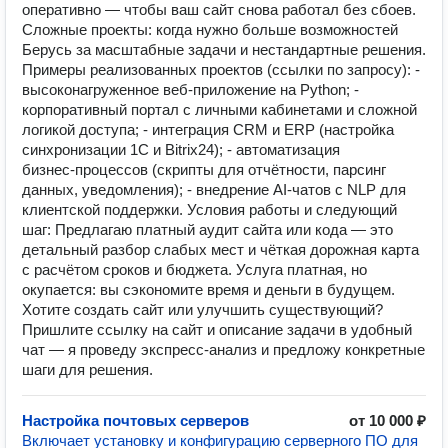
оперативно — чтобы ваш сайт снова работал без сбоев.
Сложные проекты: когда нужно больше возможностей
Берусь за масштабные задачи и нестандартные решения.
Примеры реализованных проектов (ссылки по запросу): -
высоконагруженное веб‑приложение на Python; -
корпоративный портал с личными кабинетами и сложной
логикой доступа; - интеграция CRM и ERP (настройка
синхронизации 1C и Bitrix24); - автоматизация
бизнес‑процессов (скрипты для отчётности, парсинг
данных, уведомления); - внедрение AI‑чатов с NLP для
клиентской поддержки. Условия работы и следующий
шаг: Предлагаю платный аудит сайта или кода — это
детальный разбор слабых мест и чёткая дорожная карта
с расчётом сроков и бюджета. Услуга платная, но
окупается: вы сэкономите время и деньги в будущем.
Хотите создать сайт или улучшить существующий?
Пришлите ссылку на сайт и описание задачи в удобный
чат — я проведу экспресс‑анализ и предложу конкретные
шаги для решения.
Настройка почтовых серверов
от 10 000 ₽
Включает установку и конфигурацию серверного ПО для