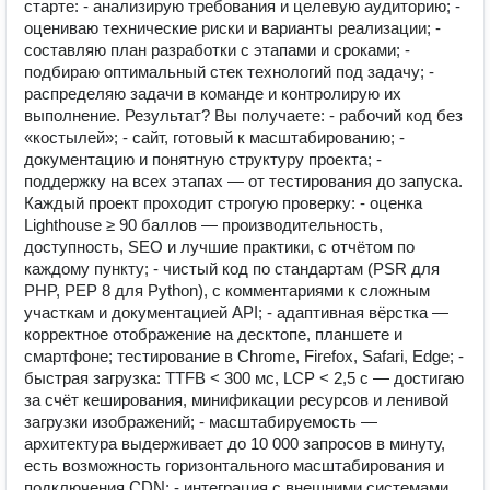
старте: - анализирую требования и целевую аудиторию; -
оцениваю технические риски и варианты реализации; -
составляю план разработки с этапами и сроками; -
подбираю оптимальный стек технологий под задачу; -
распределяю задачи в команде и контролирую их
выполнение. Результат? Вы получаете: - рабочий код без
«костылей»; - сайт, готовый к масштабированию; -
документацию и понятную структуру проекта; -
поддержку на всех этапах — от тестирования до запуска.
Каждый проект проходит строгую проверку: - оценка
Lighthouse ≥ 90 баллов — производительность,
доступность, SEO и лучшие практики, с отчётом по
каждому пункту; - чистый код по стандартам (PSR для
PHP, PEP 8 для Python), с комментариями к сложным
участкам и документацией API; - адаптивная вёрстка —
корректное отображение на десктопе, планшете и
смартфоне; тестирование в Chrome, Firefox, Safari, Edge; -
быстрая загрузка: TTFB < 300 мс, LCP < 2,5 с — достигаю
за счёт кеширования, минификации ресурсов и ленивой
загрузки изображений; - масштабируемость —
архитектура выдерживает до 10 000 запросов в минуту,
есть возможность горизонтального масштабирования и
подключения CDN; - интеграция с внешними системами