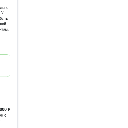
ально
У
нтам.
000 ₽
н с
х