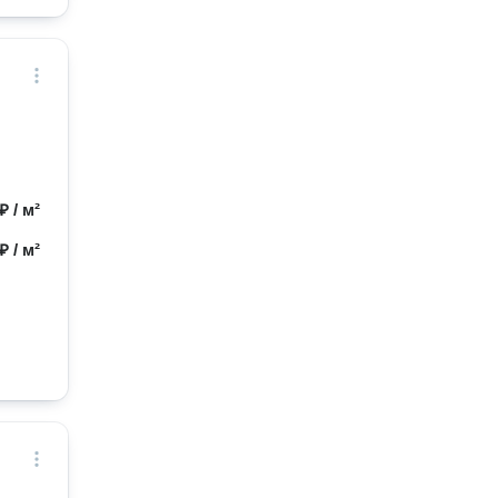
₽ / м²
₽ / м²