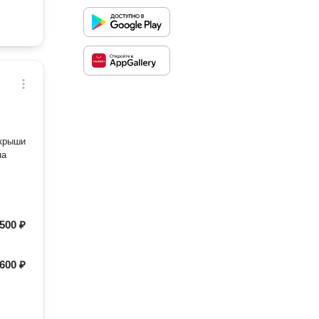
 крыши
на
500 ₽
600 ₽