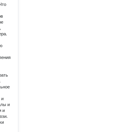
Что
ов
ре
,
ера.
ую
ления
рать
а
льное
 и
алы и
и и
юзи.
ки