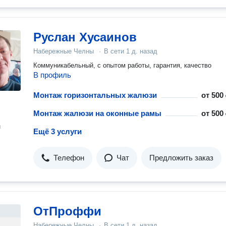
Руслан Хусаинов
Набережные Челны
·
В сети
1 д. назад
Коммуникабельный, с опытом работы, гарантия, качество
В профиль
Монтаж горизонтальных жалюзи
от
500 
Монтаж жалюзи на оконные рамы
от
500 
н
Ещё 3 услуги
Телефон
Чат
Предложить заказ
ОтПроффи
Набережные Челны
·
В сети
1 д. назад