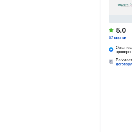
5.0
62 оценки
Организ
провере
Работае
договору