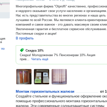
Многопрофильная фирма "Otproffi" качественно, профессион
и недорого оказывает свои услуги населению и организациям. 
Нас есть представительства во многих регионах и наша цель быть
лучшими по всей России. Мы являемся клиента-ориентированной
компанией и самое важное - это давать максимум своим клие
Увеличенная гарантия и бесплатное сервисное обслуживание.
Постоянные скидки и акции!
В профиль
ация
на
т
по
Скидка
10%
Скидка! Молодоженам 7% Пенсионерам 10% Акция
прив...
Читать ещё
Монтаж горизонтальных жалюзи
от
1
Создайте стильное и функциональное оформление око
помощью профессионального монтажа горизонтальны
жалюзи. Эти современные солнцезащитные системы