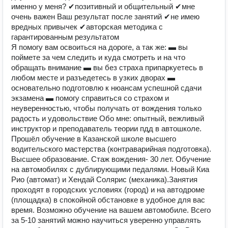
именно у меня? ✔позитивный и общительный ✔мне
очень важен Ваш результат после занятий ✔не имею
вредных привычек ✔авторская методика с
гарантированным результатом
Я помогу вам освоиться на дороге, а так же: ▬ вы
поймете за чем следить и куда смотреть и на что
обращать внимание ▬ вы без страха припаркуетесь в
любом месте и разъедетесь в узких дворах ▬
основательно подготовлю к нюансам успешной сдачи
экзамена ▬ помогу справиться со страхом и
неуверенностью, чтобы получать от вождения только
радость и удовольствие Обо мне: опытный, вежливый
инструктор и преподаватель теории пдд в автошколе.
Прошёл обучение в Казанской школе высшего
водительского мастерства (контраварийная подготовка).
Высшее образование. Стаж вождения- 30 лет. Обучение
на автомобилях с дублирующими педалями. Новый Киа
Рио (автомат) и Хендай Солярис (механика).Занятия
проходят в городских условиях (город) и на автодроме
(площадка) в спокойной обстановке в удобное для вас
время. Возможно обучение на вашем автомобиле. Всего
за 5-10 занятий можно научиться уверенно управлять