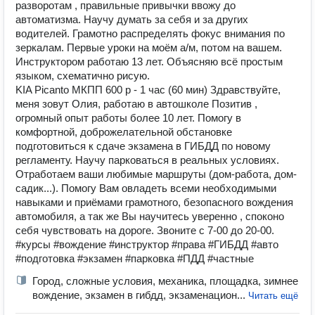
разворотам , правильные привычки ввожу до
автоматизма. Научу думать за себя и за других
водителей. Грамотно распределять фокус внимания по
зеркалам. Первые уроки на моëм а/м, потом на вашем.
Инструктором работаю 13 лет. Объясняю всё простым
языком, схематично рисую.
KIA Picanto МКПП 600 р - 1 час (60 мин) Здравствуйте,
меня зовут Олия, работаю в автошколе Позитив ,
огромный опыт работы более 10 лет. Помогу в
комфортной, доброжелательной обстановке
подготовиться к сдаче экзамена в ГИБДД по новому
регламенту. Научу парковаться в реальных условиях.
Отработаем ваши любимые маршруты (дом-работа, дом-
садик...). Помогу Вам овладеть всеми необходимыми
навыками и приёмами грамотного, безопасного вождения
автомобиля, а так же Вы научитесь уверенно , споконо
себя чувствовать на дороге. Звоните с 7-00 до 20-00.
#курсы #вождение #инструктор #права #ГИБДД #авто
#подготовка #экзамен #парковка #ПДД #частные
Город, сложные условия, механика, площадка, зимнее
вождение, экзамен в гибдд, экзаменацион...
Читать ещё