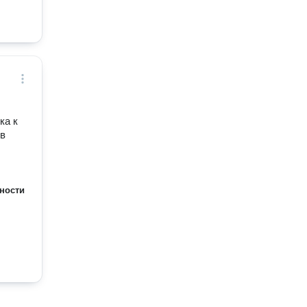
ка к
 в
ности