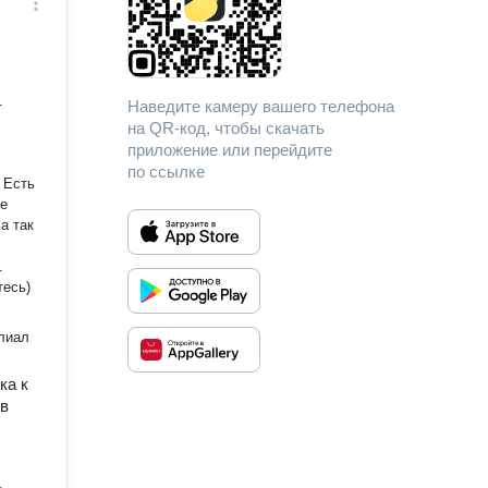
.
Наведите камеру вашего телефона
на QR-код, чтобы скачать
приложение или перейдите
по ссылке
 Есть
ое
йтесь)
лиал
ка к
 в