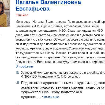
Наталья Валентиновна
Евстафьева
Лаишево
Меня зовут Наталья Валентиновна. По образованию дизайнер
Закончила УУПИ, курсы дизайна, арт-терапии, повышения
квалификации преподавателя ИЗО. Стаж преподавания ИЗО
н
двадцати лет. Работала и работаю сейчас и с детьми разных
возрастов и с взрослыми. Обучаю навыкам рисования с нуля.
опыт подготовки для поступления в Казанское художественн
училище, Архитектурную академию, Уральское худ училище, а так
же художественные школы. Несколько лет вела мк онлайн по
скетчингу, живописи и графике. Сама пишу маслом и акрилом.
Рисую скетчи. Если мои навыки будут вам полезны, обраща
В профиль
Уральский колледж прикладного искусства и дизайна, фи
ФГБОУ ВО Мгхпа имени С. Г. Строганова
Подготовка к художественным конкурсам, подготов
экзаменам, художественные экзамены, подготовка
художественную школу, подготовка в
художеств...
Читать ещё