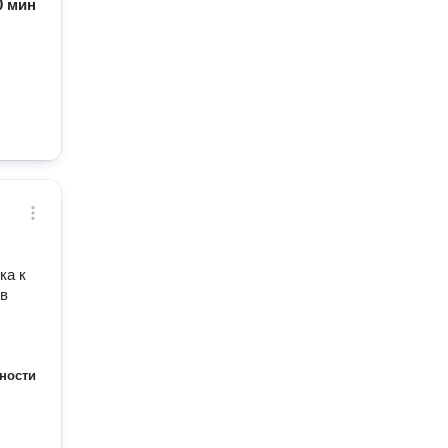
60 мин
ка к
 в
ности