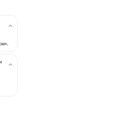
ом».
м