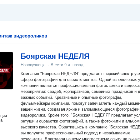
онтаж видеороликов
Боярская НЕДЕЛЯ
Новокузнецк
·
В сети
9 ч. назад
Компания "Боярская НЕДЕЛЯ" предлагает широкий спектр усл
сфере фотографии для своих клиентов. Одной из ключевых 
компании является профессиональная фотосъемка и видеос
мероприятий: свадеб, корпоративов, семейных праздников и 
важных событий. Креативные и опытные фотографы,
фильммейкеры компании, помогут запечатлеть каждый моме
вашей жизни, создавая яркие и запоминающиеся фотографии
видеоролики. Кроме того, "Боярская НЕДЕЛЯ" предлагает ус
ация
на
ретуши и обработки фотографий, а также фотокниги и альбо
высокого качества. Обратившись в компанию "Боярская НЕД
вы получите профессиональный подход и незабываемые
результаты. Благодаря нашему многолетнему опыту на рынке