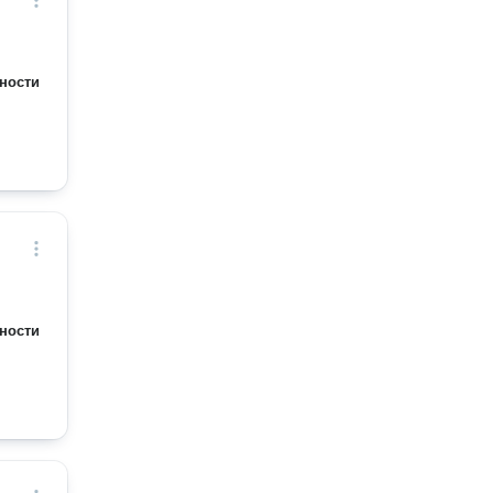
ности
ности