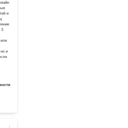
вью
тей и
ление
.
 или
 но и
ности