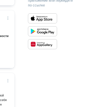
приложение или перейдите
по ссылке
ности
 себя
ия