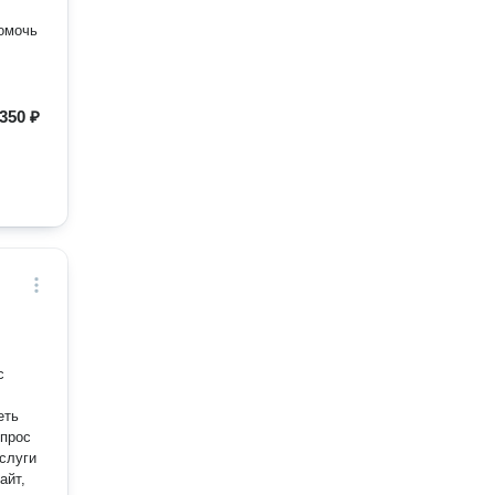
помочь
350 ₽
с
спрос
слуги
айт,