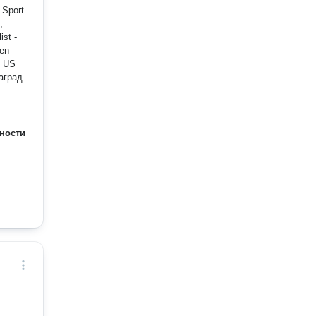
 Sport
,
наград
ности