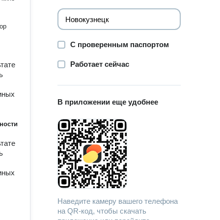
ор
С проверенным паспортом
Работает сейчас
ьтате
ь
иных
В приложении еще удобнее
ности
ьтате
ь
иных
Наведите камеру вашего телефона
на QR-код, чтобы скачать