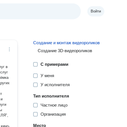
Войти
Создание и монтаж видеороликов
Создание 3D-видеороликов
С примерами
уг в
услуг
У меня
ъёмка
других
У исполнителя
нт
Тип исполнителя
 и
луги
Частное лицо
мы
Организация
ЕЛЯ",
Место
 кино-