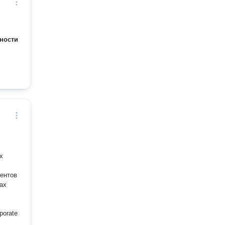
ности
х
иентов
ах