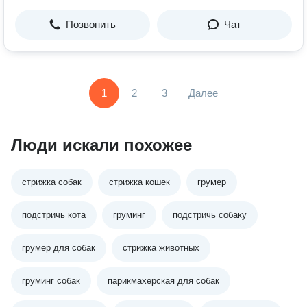
Позвонить
Чат
1
2
3
Далее
Люди искали похожее
стрижка собак
стрижка кошек
грумер
подстричь кота
груминг
подстричь собаку
грумер для собак
стрижка животных
груминг собак
парикмахерская для собак