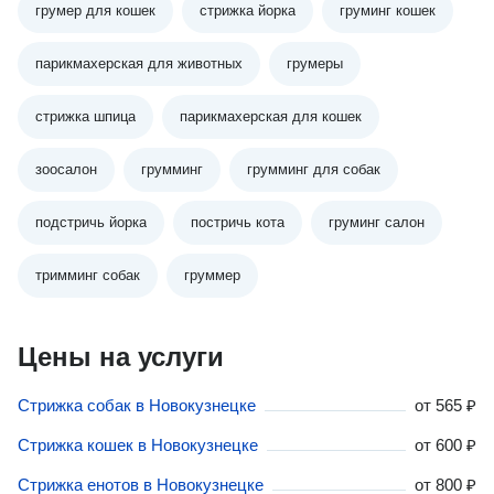
грумер для кошек
стрижка йорка
груминг кошек
парикмахерская для животных
грумеры
стрижка шпица
парикмахерская для кошек
зоосалон
грумминг
грумминг для собак
подстричь йорка
постричь кота
груминг салон
тримминг собак
груммер
Цены на услуги
Стрижка собак в Новокузнецке
от
565 ₽
Стрижка кошек в Новокузнецке
от
600 ₽
Стрижка енотов в Новокузнецке
от
800 ₽