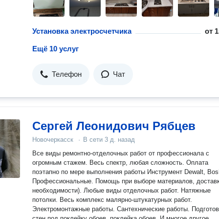
Установка электросчетчика
от
1
Ещё 10 услуг
Телефон
Чат
Сергей Леонидович Рябцев
Новочеркасск
·
В сети
3 д. назад
Все виды ремонтно-отделочных работ от профессионала с
огромным стажем. Весь спектр, любая сложность. Оплата
поэтапно по мере выполнения работы Инструмент Dewalt, Bos
Профессиональные. Помощь при выборе материалов, доставк
необходимости). Любые виды отделочных работ. Натяжные
потолки. Весь комплекс малярно-штукатурных работ.
Электромонтажные работы. Сантехнические работы. Подготов
стен под поклейку обоев, поклейка обоев. И многое другое,