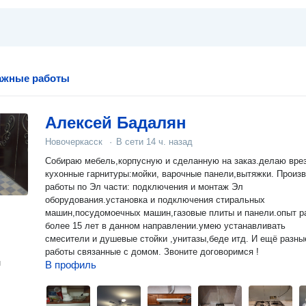
ажные работы
Алексей Бадалян
Новочеркасск
·
В сети
14 ч. назад
Собираю мебель,корпусную и сделанную на заказ.делаю врез
кухонные гарнитуры:мойки, варочные панели,вытяжки. Произ
работы по Эл части: подключения и монтаж Эл
оборудования.установка и подключения стиральных
машин,посудомоечных машин,газовые плиты и панели.опыт р
более 15 лет в данном направлении.умею устанавливать
смесители и душевые стойки ,унитазы,беде итд. И ещё разны
работы связанные с домом. Звоните договоримся !
н
В профиль