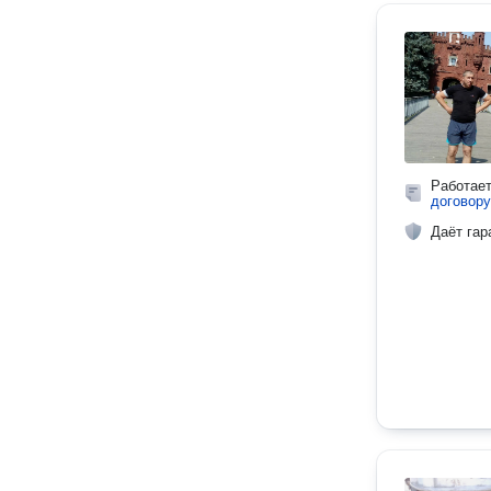
Работае
договору
Даёт гар