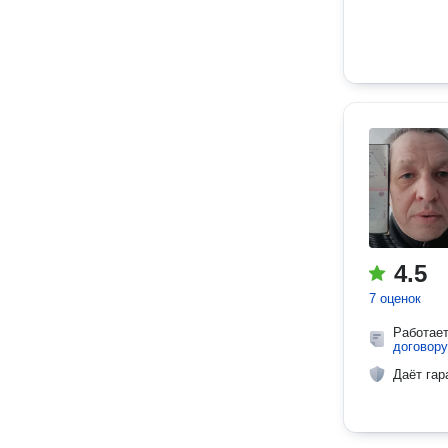
4.5
7 оценок
Работае
договору
Даёт гар