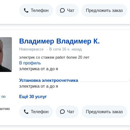
Телефон
Чат
Предложить заказ
Владимер Владимер К.
Новочеркасск
·
В сети
16 ч. назад
электрик со стажем работ более 20 лет
В профиль
электрика от а до я
Установка электросчетчика
электрика от а до я
Ещё 30 услуг
т
по
антию
Телефон
Чат
Предложить заказ