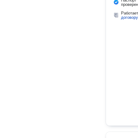
Паспорт
провере
Работае
договору