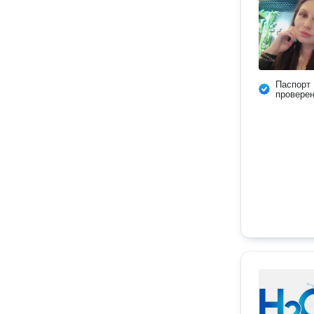
Паспорт
провере