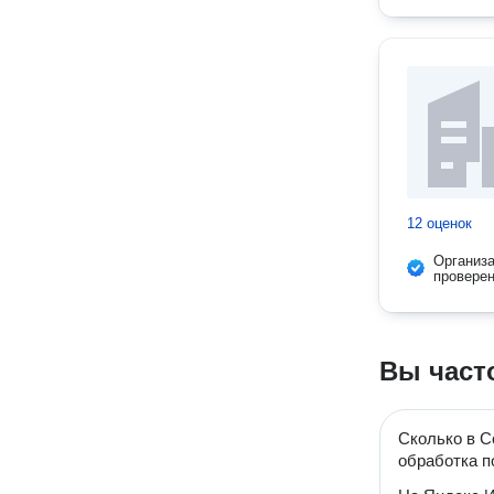
12 оценок
Организ
провере
Вы част
Сколько в С
обработка 