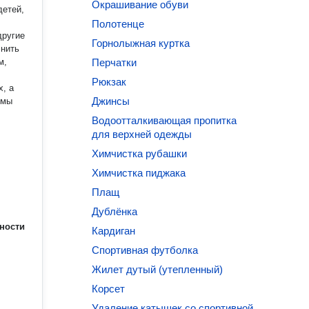
Окрашивание обуви
детей,
Полотенце
другие
Горнолыжная куртка
лнить
м,
Перчатки
Рюкзак
, а
Джинсы
 мы
Водоотталкивающая пропитка
для верхней одежды
Химчистка рубашки
Химчистка пиджака
Плащ
Дублёнка
ности
Кардиган
Спортивная футболка
Жилет дутый (утепленный)
Корсет
Удаление катышек со спортивной