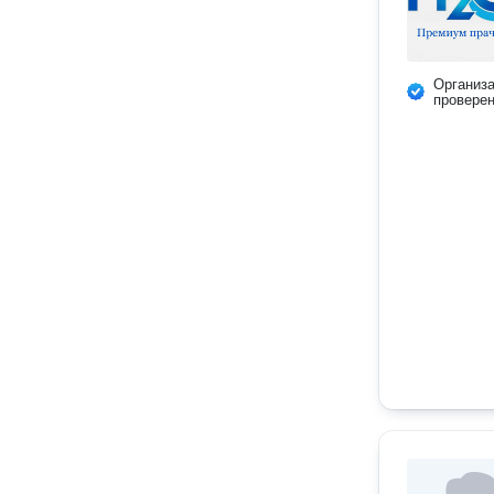
Организ
провере