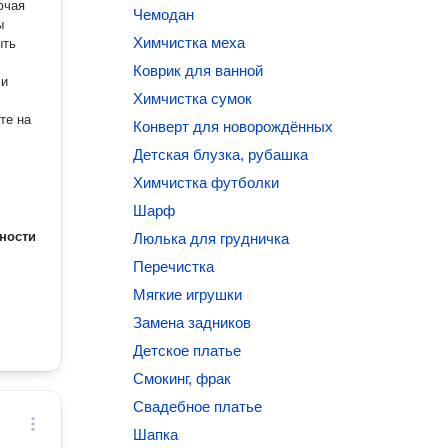
ючая
Чемодан
ы
Химчистка меха
ыть
Коврик для ванной
Химчистка сумок
Конверт для новорождённых
Детская блузка, рубашка
Химчистка футболки
Шарф
ности
Люлька для грудничка
Перечистка
Мягкие игрушки
Замена задников
Детское платье
Смокинг, фрак
Свадебное платье
Шапка