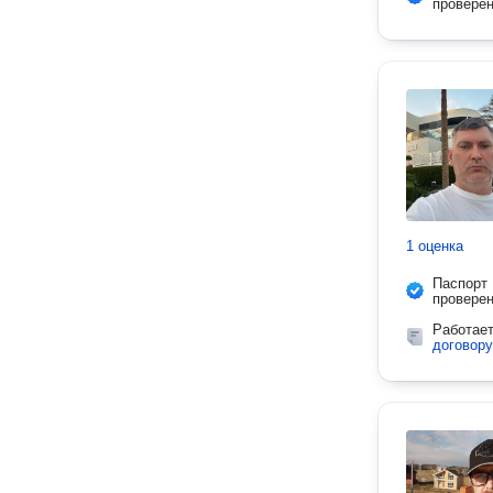
провере
1 оценка
Паспорт
провере
Работае
договору