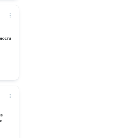
ности
не
но