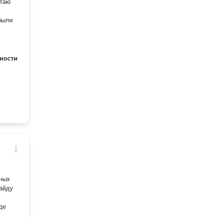
ности
пных
айду
де