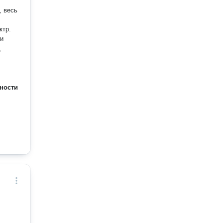
, весь
 и
д
ности