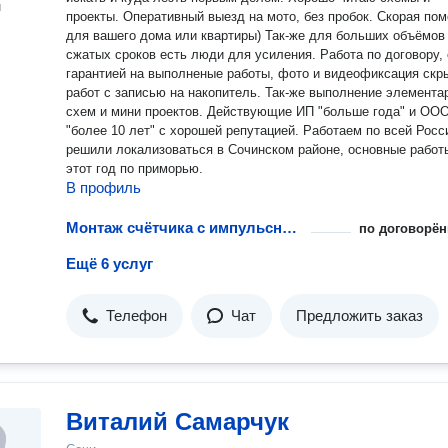
н
проекты. Оперативный выезд на мото, без пробок. Скорая по
для вашего дома или квартиры) Так-же для больших объёмов и
сжатых сроков есть люди для усиления. Работа по договору, с
гарантией на выполненые работы, фото и видеофиксация скрытых
работ с записью на накопитель. Так-же выполнение элементарных
схем и мини проектов. Действующие ИП "больше года" и ООО
"более 10 лет" с хорошей репутацией. Работаем по всей России, но
решили локализоваться в Сочинском районе, основные работ
этот год по приморью.
В профиль
Монтаж счётчика с импульсным выходом
по договорён
Ещё 6 услуг
Телефон
Чат
Предложить заказ
Виталий Самарчук