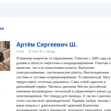
ки
Артём Сергеевич Ш.
Сочи
·
В сети
9 ч. назад
Я инженер-энергетик по образованию. Работаю с 2005 года с
руками в области энергетики и кондиционирования. Работаю как по
проектам, так и по пожеланиям клиента. Выполняю
электроснабжение, сантехнические работы, Вентиляционные
системы и системы кондиционирования. Я самозанятый. Могу
предоставить отчётные документы. Само собой гарантия и
дальнейший сервис. Являюсь дилером Hite pro российская
компания беспроводных технологий и управляемого умного д
н
электрокарнизов. Нет повода для провода. А так же я диллер
сплит систем всех производителей. Подберу любую технику под
ваши запросы с дополнительной гарантией Выполняю
иллюминацию любых предметов, подсветка ландшафта, дома