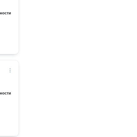
ности
ности