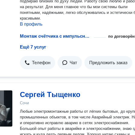
подбираю близких по духу людей. Работу свою люблю и работаю
на результат. Для меня главное что бы мои системы были
понятными, надёжными, легко обслуживались и эстетически были
красивыми.
В профиль
Монтаж счётчика с импульсным выходом
по договорён
Ещё 7 услуг
Телефон
Чат
Предложить заказ
Сергей Тыщенко
Сочи
Любые электромонтажные работы от лёгких бытовых, до кру
промышленных объектов, в том числе Аварийный электрик. Н
и оперативно исправлю аварию в сетях электроснабжения.
Большой опыт работы в аварийке и электроснабжении, знаю г
искать и куда лезть первым делом. Хорошо читаю схемы и