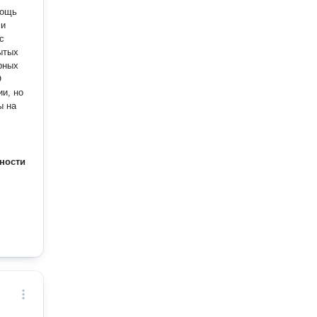
мощь
ы на
ности