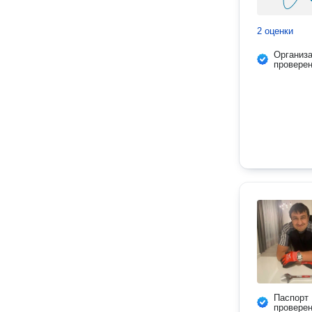
2 оценки
Организ
провере
Паспорт
провере