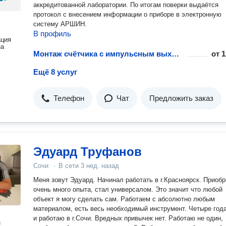
аккредитованной лаборатории. По итогам поверки выдаётся
протокол с внесением информации о приборе в электронную
систему АРШИН.
В профиль
ация
на
Монтаж счётчика с импульсным выходом
от
1
Ещё 8 услуг
Телефон
Чат
Предложить заказ
Эдуард Труфанов
Сочи
·
В сети
3 нед. назад
Меня зовут Эдуард. Начинал работать в г.Красноярск. Приобрёл
очень много опыта, стал универсалом. Это значит что любой
объект я могу сделать сам. Работаем с абсолютно любым
материалом, есть весь необходимый инструмент. Четыре года живу
и работаю в г.Сочи. Вредных привычек нет. Работаю не один,
н