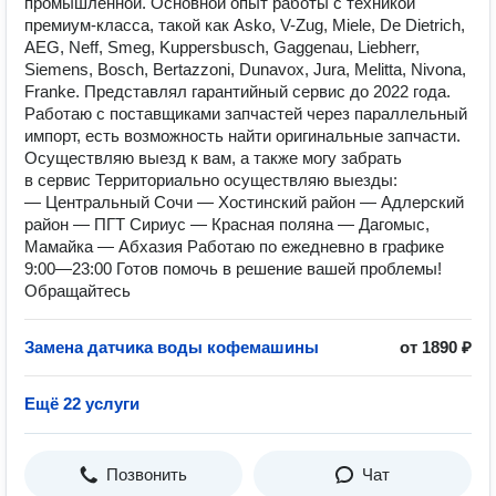
промышленной. Основной опыт работы с техникой
премиум-класса, такой как Asko, V-Zug, Miele, De Dietrich,
AEG, Neff, Smeg, Kuppersbusch, Gaggenau, Liebherr,
Siemens, Bosch, Bertazzoni, Dunavox, Jura, Melitta, Nivona,
Franke. Представлял гарантийный сервис до 2022 года.
Работаю с поставщиками запчастей через параллельный
импорт, есть возможность найти оригинальные запчасти.
Осуществляю выезд к вам, а также могу забрать
в сервис Территориально осуществляю выезды:
— Центральный Сочи — Хостинский район — Адлерский
район — ПГТ Сириус — Красная поляна — Дагомыс,
Мамайка — Абхазия Работаю по ежедневно в графике
9:00—23:00 Готов помочь в решение вашей проблемы!
Обращайтесь
Замена датчиĸа воды кофемашины
от 1890 ₽
Ещё 22 услуги
Позвонить
Чат