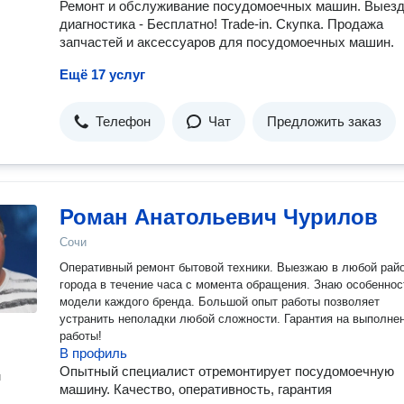
работает кнопка включения. 11. Вышел из строя модуль
Ремонт и обслуживание посудомоечных машин. Выезд
управления. 12. Не греет воду. 13. Машинка бьется током. 14. Не
диагностика - Бесплатно! Trade-in. Скупка. Продажа
обнуляется ошибка. 15. Повреждение манжеты люка. 16.
запчастей и аксессуаров для посудомоечных машин.
Сломалась ручка люка. 17. Не блокируется люк. 18. Машинка
постоянно сливает воду. 19. Не забирает до конца порошок. 20.
Ещё 17 услуг
Постоянно крутится програматор. 21. ЧЕРНАЯ ПЛЕСЕНЬ
(ГРИБОК). 22. Сильно трясется. (Скачет.)
=================================== Все виды и фи
Телефон
Чат
Предложить заказ
стиральных/посудомоечных машин и холодильников.
Роман Анатольевич Чурилов
Сочи
Оперативный ремонт бытовой техники. Выезжаю в любой рай
города в течение часа с момента обращения. Знаю особеннос
модели каждого бренда. Большой опыт работы позволяет
устранить неполадки любой сложности. Гарантия на выполненные
работы!
В профиль
Опытный специалист отремонтирует посудомоечную
н
машину. Качество, оперативность, гарантия