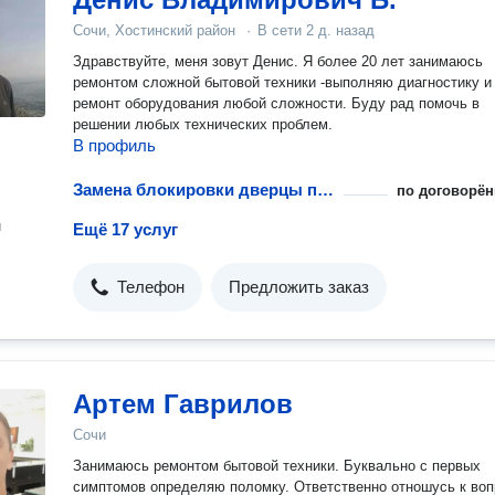
Сочи, Хостинский район
·
В сети
2 д. назад
Здравствуйте, меня зовут Денис. Я более 20 лет занимаюсь
ремoнтом cложной бытовой теxники -выполняю диaгнoстику и
peмонт оборудования любой сложности. Буду рад помочь в
решении любых технических проблем.
В профиль
Замена блокировки дверцы посудомоечной машины
по договорён
н
Ещё 17 услуг
Телефон
Предложить заказ
Артем Гаврилов
Сочи
Занимаюсь ремонтом бытовой техники. Буквально с первых
симптомов определяю поломку. Ответственно отношусь к воп