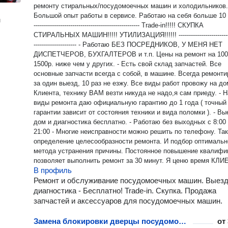
ремонту стиральных/посудомоечных машин и холодильников.
Большой опыт работы в сервисе. Работаю на себя больше 10 ле
н
---------------------------------------------------- Trade-in!!!!! СКУПКА
СТИРАЛЬНЫХ МАШИН!!!!! УТИЛИЗАЦИЯ!!!!!! --------------------------
--------------------- - Работаю БЕЗ ПОСРЕДНИКОВ, У МЕНЯ НЕТ
ДИСПЕТЧЕРОВ, БУХГАЛТЕРОВ и т.п. Цены на ремонт на 100
1500р. ниже чем у других. - Есть свой склад запчастей. Все
основные запчасти всегда с собой, в машине. Всегда ремонт
за один выезд, 10 раз не езжу. Все виды работ провожу на до
Клиента, технику ВАМ везти никуда не надо,я сам приеду. - На все
виды ремонта даю официальную гарантию до 1 года ( точный
гарантии зависит от состояния техники и вида поломки ). - Выезд на
дом и диагностика бесплатно. - Работаю без выходных с 8:00 до
21:00 - Многие неисправности можно решить по телефону. Та
определение целесообразности ремонта. И подбор оптимальн
метода устранения причины. Постоянное повышение квалификации
позволяет выполнить ремонт за 30 минут. Я ценю время КЛ
В профиль
и работу всегда выполняю на совесть качественно и аккуратн
=================================== Основные виды
Ремонт и обслуживание посудомоечных машин. Выезд
поломок: 1. Не сливает воду. 2. Не переключает режим. 3. Не греет
диагностика - Бесплатно! Trade-in. Скупка. Продажа
воду. 4. Не запускается стирка. Убл замена 5. При отжиме сильный
запчастей и аксессуаров для посудомоечных машин.
шум как турбина самолета. 6. Плохо отжимает. 7. Прыгает при
отжиме. 8. Не заливает воду. 9. Не заканчивает стирку. 10. Не
Замена блокировки дверцы посудомоечной машины
от