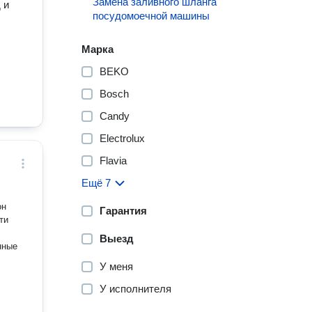
Замена заливного шланга
 и
посудомоечной машины
Марка
BEKO
рмы
Bosch
Candy
Electrolux
Flavia
Ещё 7
он
Гарантия
ти
Выезд
У меня
У исполнителя