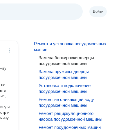
Войти
Ремонт и установка посудомоечных
машин
Замена блокировки дверцы
посудомоечной машины
онту
Замена пружины дверцы
посудомоечной машины
 не
Установка и подключение
м в
посудомоечной машины
Ремонт не сливающей воду
посудомоечной машины
ину и
отр и
Ремонт рециркуляционного
ичину
насоса посудомоечной машины
Ремонт посудомоечных машин