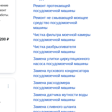
лнение
Ремонт протекающей
монт
посудомоечной машины
аботы.
Ремонт не смывающей моющее
.
средство посудомоечной
машины
Чистка фильтра моечной камеры
200 ₽
посудомоечной машины
Чистка разбрызгивателя
посудомоечной машины
Замена улитки циркуляционного
насоса посудомоечной машины
Замена пускового конденсатора
посудомоечной машины
Замена расходомера
посудомоечной машины
Замена датчика мутности воды
посудомоечной машины
Замена сливного шланга
посудомоечной машины