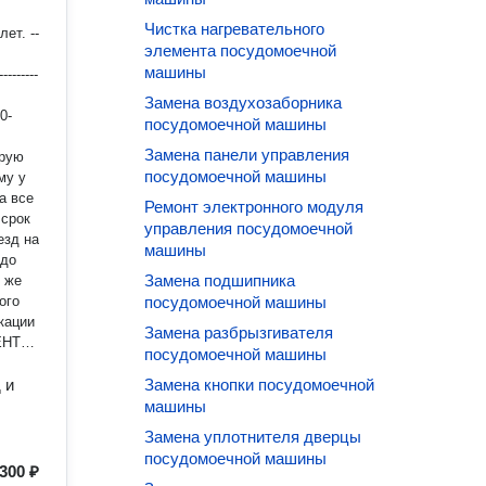
Чистка нагревательного
т. --
элемента посудомоечной
машины
-------
Замена воздухозаборника
0-
посудомоечной машины
Замена панели управления
ирую
посудомоечной машины
му у
Ремонт электронного модуля
 срок
управления посудомоечной
машины
Замена подшипника
к же
ого
посудомоечной машины
Замена разбрызгивателя
ИЕНТА
посудомоечной машины
о.
 и
Замена кнопки посудомоечной
машины
Замена уплотнителя дверцы
посудомоечной машины
300 ₽