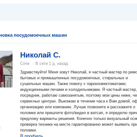
ановка посудомоечных машин
Николай С.
Сочи
·
В сети
1 д. назад
Здравствуйте! Меня зовут Николай, я частный мастер по рем
бытовых и промышленных посудомоечных, стиральных и
сушильных машин. Также помогу с пароконвектоматами,
индукционными печами и холодильниками. Я частный мастер,
посредник, работаю самозанятым, поэтому мои цены ниже, че
сервисных центрах. Выезжаю в течении часа к Вам домой, офис,
организацию или компанию. Лучше позвоните и расскажите о
поломке или пришлите фото/видео в ватсап, я определю прич
предложу варианты решения. Конечно только визуальный осм
проверка техники на месте гарантированно может выявить пр
н
поломки.
В профиль