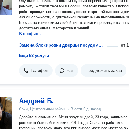
Обучался и работал с самым крупным сервисным центром по
ремонту бытовой техники в России, поэтому качество и испо
работ проводиться на высшем уровне: в кратчайшие сроки,ре
любой сложности, с длительной гарантией на выполненные р
Берусь практически за любой тип техники и производителя т.к
достаточно опыта, мастерства и знаний.
В профиль
н
Замена блокировки дверцы посудомоечной машины
от
1
Ещё 53 услуги
Телефон
Чат
Предложить заказ
Андрей Б.
Сочи, Центральный район
·
В сети
5 д. назад
Давайте знакомиться! Меня зовут Андрей, 23 годa, занимаюсь
ремонтом бытовой техники с 2018 года. Сначала работал от
компании, поэтому знаю, что при вызове частного мастера вы