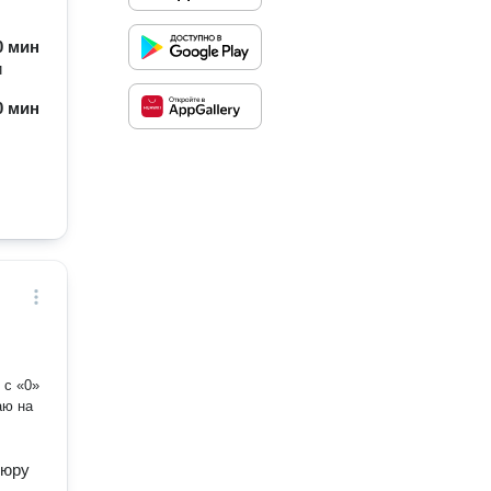
60 мин
и
60 мин
аю на
кюру