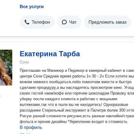
Все услуги
Телефон
Чат
Предложить заказ
Екатерина Тарба
Сочи
Приглашаю на Маникюр и Педикюр в камерный кабинет в сам
центре Сочи Среднее время работы 1ч 30 - 2ч Если хотите мы
можем немного пообщаться,либо помолчим вместе и быстро
сделаем процедуру,а вы насладитесь просмотром кино. Угощаю
своих гостей чаем/кофе или горячим шоколадом Провожу влажную
н
уборку после каждого клиента и работаю с мощными
вытяжками,так что в пыли вы не находитесь! Одноразовые
расходники Стерильный инструмент в Палитре более 300 отт
Рисую разной сложности рисунки,есть разные наклейки/страз
фольга и прочие дизайны *Укрепление входит в стоимость
В профиль