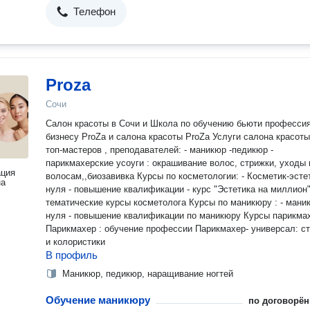
Телефон
Proza
Сочи
Салон красоты в Сочи и Школа по обучению бьюти профессиям и
бизнесу ProZa и салона красоты ProZa Услуги салона красоты от
топ-мастеров , преподавателей: - маникюр -педикюр -
парикмахерские усоуги : окрашивание волос, стрижки, уходы 
ация
волосам,,биозавивка Курсы по косметологии: - Косметик-эстетист с
на
нуля - повышение квалификации - курс "Эстетика на миллион" ,
тематические курсы косметолога Курсы по маникюру : - маникюр с
нуля - повышение квалификации по маникюру Курсы парикмахера: -
Парикмахер : обучение профессии Парикмахер- универсал: стрижки
и колористики
В профиль
Маникюр, педикюр, наращивание ногтей
Обучение маникюру
по договорён