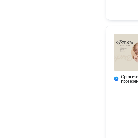
Организ
провере