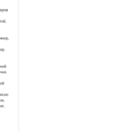
еров
той,
икюр,
юр,
тной
очка
ной
яске:
ра,
ые,