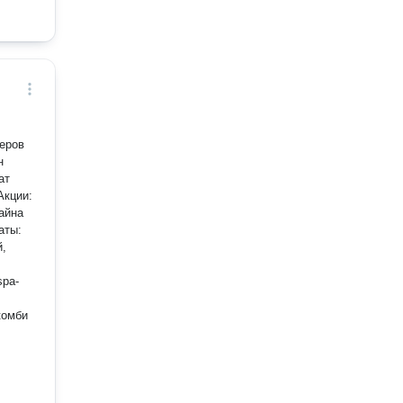
еров
н
ат
Акции:
айна
аты:
й,
spa-
комби