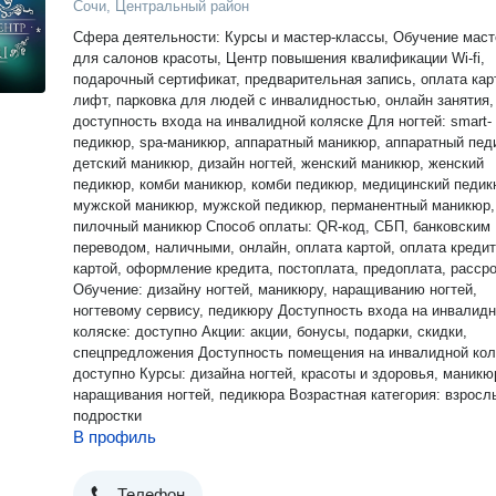
Сочи, Центральный район
Сфера деятельности: Курсы и мастер-классы, Обучение маст
для салонов красоты, Центр повышения квалификации Wi-fi,
подарочный сертификат, предварительная запись, оплата кар
лифт, парковка для людей с инвалидностью, онлайн занятия,
доступность входа на инвалидной коляске Для ногтей: smart-
педикюр, spa-маникюр, аппаратный маникюр, аппаратный пед
детский маникюр, дизайн ногтей, женский маникюр, женский
педикюр, комби маникюр, комби педикюр, медицинский педик
мужской маникюр, мужской педикюр, перманентный маникюр,
пилочный маникюр Способ оплаты: QR-код, СБП, банковским
переводом, наличными, онлайн, оплата картой, оплата креди
картой, оформление кредита, постоплата, предоплата, расср
Обучение: дизайну ногтей, маникюру, наращиванию ногтей,
ногтевому сервису, педикюру Доступность входа на инвалид
коляске: доступно Акции: акции, бонусы, подарки, скидки,
спецпредложения Доступность помещения на инвалидной кол
доступно Курсы: дизайна ногтей, красоты и здоровья, маникю
наращивания ногтей, педикюра Возрастная категория: взросл
подростки
В профиль
Телефон