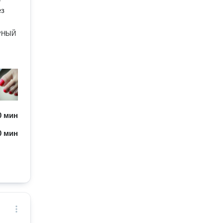
»
ез
РНЫЙ
60 мин
60 мин