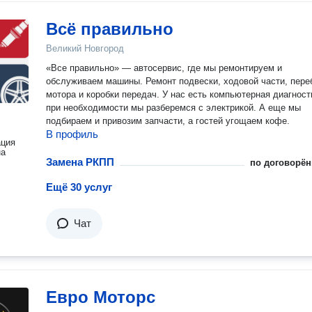
руках. ⸻ Мы ценим ваше время и доверие Если для вас важно:
• экономить время и силы, получая комплексный сервис в од
Всё правильно
месте; • быть уверенным в качестве установленных запчастей
знать точную стоимость до начала работ; • чувствовать вним
Великий Новгород
заботу на каждом этапе, Автоцентр «Маяк» — правильный выбор
«Все правильно» — автосервис, где мы ремонтируем и
для вас и вашего автомобиля.
обслуживаем машины. Ремонт подвески, ходовой части, пере
мотора и коробки передач. У нас есть компьютерная диагност
при необходимости мы разберемся с электрикой. А еще мы
подбираем и привозим запчасти, а гостей угощаем кофе.
В профиль
ация
на
Замена РКПП
по договорён
Ещё 30 услуг
Чат
Евро Моторс