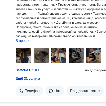
Гарантия качества На все работы и установленные запчасти
предоставляется гарантия. • Прозрачность и честность Вы за
знаете стоимость услуг и запчастей — никаких сюрпризов в з
наряде. ⸻ Полный спектр услуг в одном месте • Техническое
обслуживание и ремонт Плановые ТО, комплексная диагности
работы любой сложности. • Детейлинг и уход за кузовом
Полировка, мойка, химчистка салона, оклейка защитной
полиуретановой плёнкой, антикоррозийная обработка. • Запча
расходные материалы Широкий выбор оригинальных и
В профиль
качественных аналогов по выгодным ценам. ⸻
Дополнительный комфорт для клиентов • Большая охраняем
парковка Вы можете привезти автомобиль на ремонт и забрат
в удобное для вас время — место для вашего авто всегда ес
оно под надёжной охраной. • Удобный график работы Мы отк
каждый день без выходных, что позволяет планировать визит
ограничений. • Онлайн-запись и быстрый приём без очередей.
Замена РКПП
по договорён
Комплексный сервис «всё в одном месте»: мойка, запчасти,
обслуживание — без лишних поездок. • Бонусные программы,
Ещё 31 услуга
сезонные акции и специальные предложения. • Удобные спос
оплаты, включая безналичные и онлайн-опции. ⸻ Почему
выбирают нас • 15 лет стабильной работы и безупречной
Телефон
Чат
Предложить заказ
репутации. • Высокие стандарты обслуживания и забота о ка
автомобиле. • Индивидуальный подход и внимание к деталям.
Отличное настроение после визита — ваш автомобиль в над