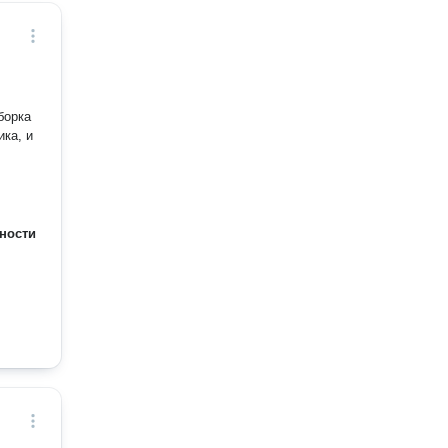
ном
; •
ание и
борка
ика, и
ности