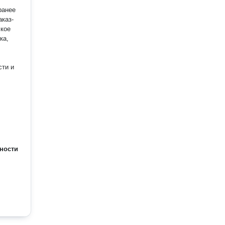
ранее
аказ-
ка,
сти и
ая
ь его
ть и
рыты
 без
 •
ности
обы
ждом
 •
ёжных