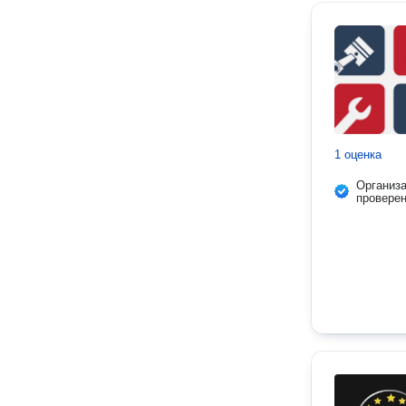
1 оценка
Организ
провере