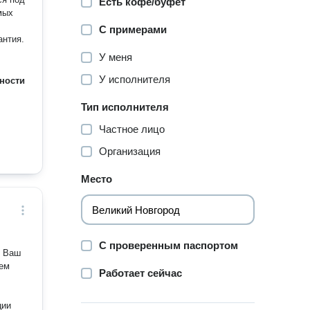
Есть кофе/буфет
мых
С примерами
антия.
У меня
У исполнителя
ности
Тип исполнителя
Частное лицо
Организация
Место
С проверенным паспортом
я Ваш
ием
Работает сейчас
ции