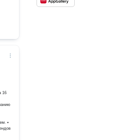
манию
ем. •
ендов