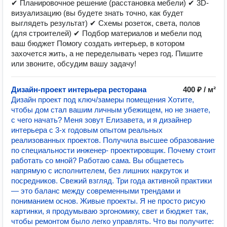
✔ Планировочное решение (расстановка мебели) ✔ 3D-
визуализацию (вы будете знать точно, как будет
выглядеть результат) ✔ Схемы розеток, света, полов
(для строителей) ✔ Подбор материалов и мебели под
ваш бюджет Помогу создать интерьер, в котором
захочется жить, а не переделывать через год. Пишите
или звоните, обсудим вашу задачу!
Дизайн-проект интерьера ресторана
400 ₽ / м²
Дизайн проект под ключ/замеры помещения Хотите,
чтобы дом стал вашим личным убежищем, но не знаете,
с чего начать? Меня зовут Елизавета, и я дизайнер
интерьера с 3-х годовым опытом реальных
реализованных проектов. Получила высшее образование
по специальности инженер- проектировщик. Почему стоит
работать со мной? Работаю сама. Вы общаетесь
напрямую с исполнителем, без лишних накруток и
посредников. Свежий взгляд. Три года активной практики
— это баланс между современными трендами и
пониманием основ. Живые проекты. Я не просто рисую
картинки, я продумываю эргономику, свет и бюджет так,
чтобы ремонтом было легко управлять. Что вы получите: