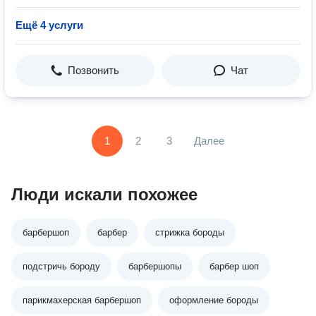
Ещё 4 услуги
Позвонить
Чат
1
2
3
Далее
Люди искали похожее
барбершоп
барбер
стрижка бороды
подстричь бороду
барбершопы
барбер шоп
парикмахерская барбершоп
оформление бороды