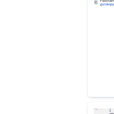
Работае
договору