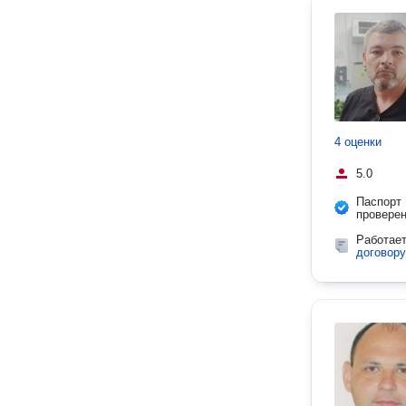
4 оценки
5.0
Паспорт
провере
Работае
договору