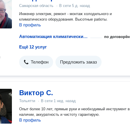
бесплатно. 5) Фото и видео отчеты на всех этапах проведени
Самарская область
·
В сети
5 д. назад
работ 6) Оборудование и материалы от поставщиков без нацен
Работаем без посредников 8) Решаем самые сложные задачи
Инженер электрик, ремонт - монтаж холодильного и
реализовываем ответственные проекты 9) Дорогостоящие
климатического оборудования. Высотные работы.
инструменты и оборудование в наличие. 10) Работаем с
В профиль
физическими и юридическими лицами Работаем на репутацию. Наш
клиент это постоянный клиент, которому мы будем помогать 
Автоматизация климатических систем
по договорён
протяжении всего времени. Главными правилами для нас являются
оказание услуг качественно, надежно и долговечно, с
Ещё 12 услуг
использованием соответствующего оборудования, делая
инженерные системы и сервисные работы доступными. Мы очень
н
Телефон
Предложить заказ
дорожим своей репутацией и доверием клиентов, делая лучш
предложения для своих заказчиков.
Виктор С.
Тольятти
·
В сети
1 нед. назад
Опыт более 10 лет, прямые руки и необходимый инструмент в
наличии, аккуратность и чистоту гарантирую.
В профиль