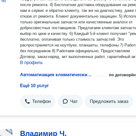
т
по
после ремонта. 4) Бесплатная доставка оборудования на ремо
нам в сервис и обратно клиенту, так же на диагностику, даже 
отказе от ремонта. Клиент документально защищен. 5) Испол
только оригинальные запчасти или качественные аналоги от
добросовестных поставщиков. Предлагаем клиентам запчасти
выбор по цене и качеству. 6) Каждый 5-й клиент получает "ре
бесплатно, оплачивая только стоимость запчастей. Это
распространяется на ноутбуки, планшеты, телефоны 7) Рабо
без посредников 8) Работаем официально. Предоставляем
Договор, заказ-наряд, акт выполненных работ, гарантийный акт
В профиль
Максимально быстрая скорость ремонта, без потери качества
наличии все необходимое дорогостоящее оборудование для
ремонта 11) Даем клиентам бесплатно подменное оборудован
Автоматизация климатических систем
по договорён
время ремонта и диагностики (телефон, ноутбук) 12) Все раб
Ещё 10 услуг
происходят только по согласованию с клиентом Преимущества по
монтажным услугам: 1) Самые выгодные цены на монтажные
работы 2) Реальные гарантии на работы до 5 лет, документал
Телефон
Чат
Предложить заказ
подтвержденные. В течение гарантийного срока - сервисные 
бесплатно. Электромонтаж - 5 лет Сантехмонтаж - 3 года
Слаботочные системы - 3 года 3) Расширенная гарантии на
оборудование. Гарантия производителя, поставщика + доп. н
гарантия . 4) Осмотр объекта на монтаж бесплатно. Подготовк
коммерческих предложений (бюджетное и рекомендуемое) та
Владимир Ч.