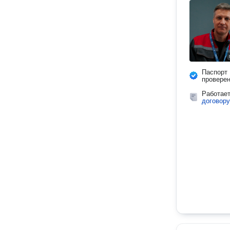
Паспорт
провере
Работае
договору