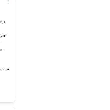
иды
пуско-
,
онт.
ности