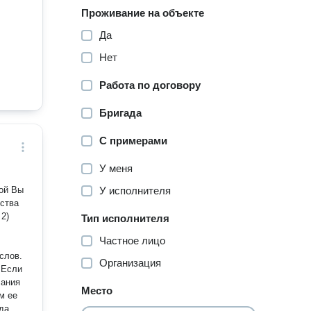
Проживание на объекте
Да
Нет
Работа по договору
Бригада
С примерами
У меня
рой Вы
У исполнителя
Тип исполнителя
Частное лицо
слов.
Организация
 Если
чания
Место
м ее
ода