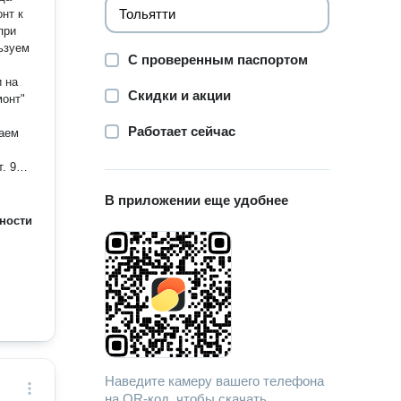
нт к
при
ьзуем
С проверенным паспортом
 на
Скидки и акции
монт"
Работает сейчас
таем
. 9)
 10) В
В приложении еще удобнее
ие на
ности
оты
ьно
работы
аша
а 2-х
Наведите камеру вашего телефона
к же
на QR-код, чтобы скачать