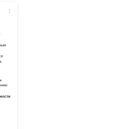
е
сным
ся
м,
к
ению
ности