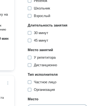
Ребенок
Школьник
ку на
Взрослый
Длительность занятия
к
ению
30 минут
30 мин
45 минут
Место занятий
У репетитора
Дистанционно
Тип исполнителя
Частное лицо
Организация
ста
Место