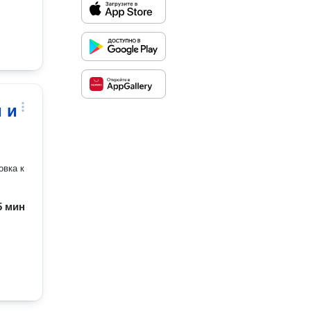
 и
овка к
45 мин