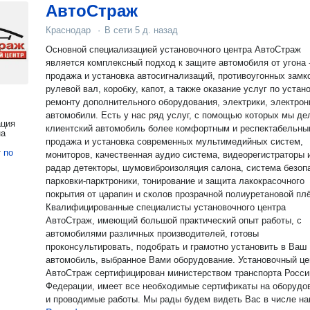
АвтоСтраж
Краснодар
·
В сети
5 д. назад
Основной специализацией установочного центра АвтоСтраж
является комплексный подход к защите автомобиля от угона -
продажа и установка автосигнализаций, противоугонных замк
рулевой вал, коробку, капот, а также оказание услуг по устан
ремонту дополнительного оборудования, электрики, электрон
автомобили. Есть у нас ряд услуг, с помощью которых мы д
ация
клиентский автомобиль более комфортным и респектабельным это
на
продажа и установка современных мультимедийных систем,
т
по
мониторов, качественная аудио система, видеорегистраторы 
радар детекторы, шумовиброизоляция салона, система безоп
парковки-парктроники, тонирование и защита лакокрасочного
покрытия от царапин и сколов прозрачной полиуретановой пл
Квалифицированные специалисты установочного центра
АвтоСтраж, имеющий большой практический опыт работы, с
автомобилями различных производителей, готовы
проконсультировать, подобрать и грамотно установить в Ваш
автомобиль, выбранное Вами оборудование. Установочный центр
АвтоСтраж сертифицирован министерством транспорта Российской
Федерации, имеет все необходимые сертификаты на оборудо
и проводимые работы. Мы рады будем видеть Вас в числе наших