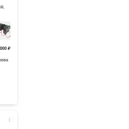
й,
000 ₽
рева