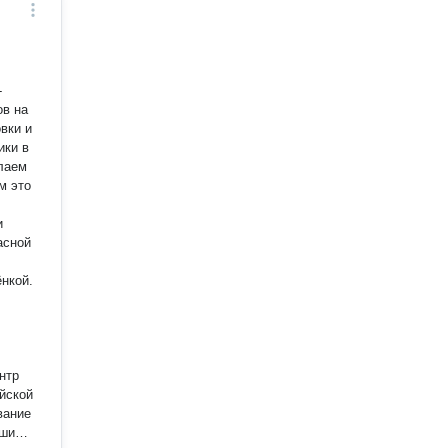
ов на
овки и
ики в
елаем
и
асной
ёнкой.
вание