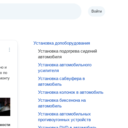
Войти
Установка допоборудования
Установка подогрева сидений
автомобиля
Установка автомобильного
но и
усилителя
ю по
емонту
Установка сабвуфера в
автомобиль
Установка колонок в автомобиль
Установка биксенона на
автомобиль
Установка автомобильных
противоугонных устройств
ности
Установка DVD в автомобиль