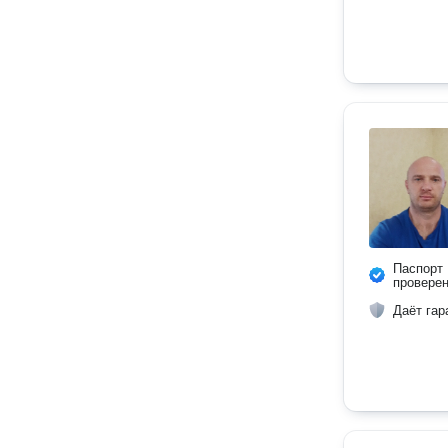
Паспорт
провере
Даёт гар