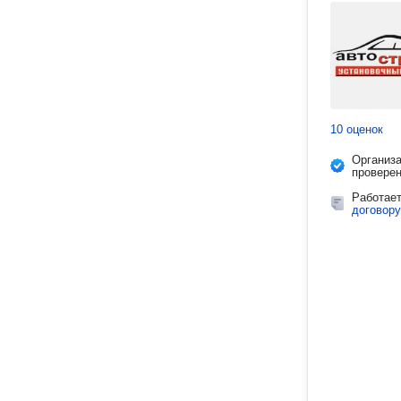
10 оценок
Организ
провере
Работае
договору