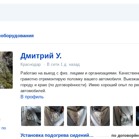
поборудования
Дмитрий У.
Краснодар
·
В сети
1 д. назад
Работаю на выезд с физ. лицами и организациями. Качествен
грамотно отремонтирую поломку вашего автомобиля. Выезжа
городу и краю (по договорëнности). Имею хороший опыт по р
автомобилей.
В профиль
н
т
по
Установка подогрева сидений автомобиля
по договорён