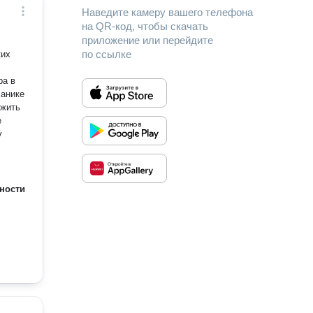
Наведите камеру вашего телефона
на QR-код, чтобы скачать
приложение или перейдите
по ссылке
ких
ханике
ожить
у
ности