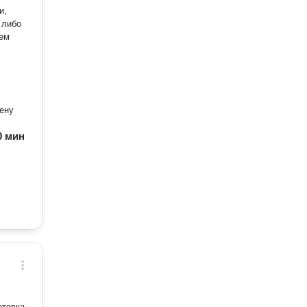
и,
мену
60 мин
отовка