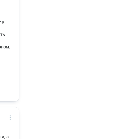
 к
ить
вном,
ти, а