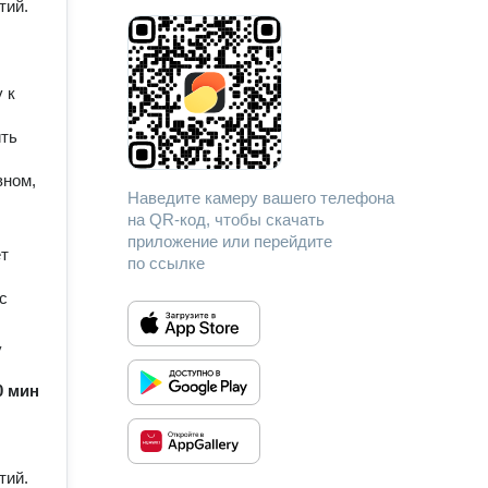
тий.
 к
ить
вном,
Наведите камеру вашего телефона
на QR-код, чтобы скачать
приложение или перейдите
ет
по ссылке
с
у
60 мин
тий.