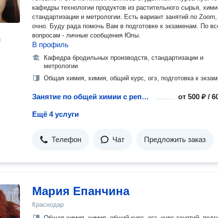
кафедры технологии продуктов из растительного сырья, хими
стандартизации и метрологии. Есть вариант занятий по Zoom, либо
очно. Буду рада помочь Вам в подготовке к экзаменам. По всем
вопросам - личные сообщения Юлы.
н
В профиль
Кафедра бродильных производств, стандартизации и
метрологии
Общая химия, химия, общий курс, огэ, подготовка к экза
Занятие по общей химии с репетитором
от
500 ₽ / 
Ещё 4 услуги
Телефон
Чат
Предложить заказ
Мария Епанчина
Краснодар
Общая химия, химия, общий курс, огэ, курс занятий, подг