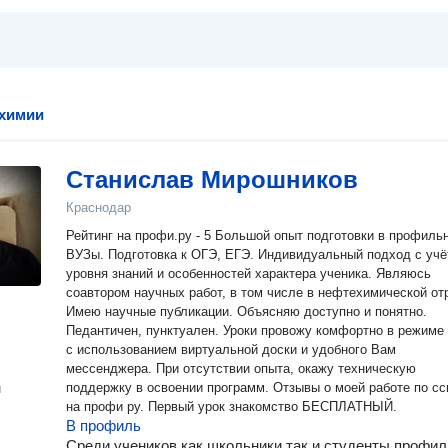
 химии
Станислав Мирошников
Краснодар
Рейтинг на профи.ру - 5 Большой опыт подготовки в профиль
ВУЗы. Подготовка к ОГЭ, ЕГЭ. Индивидуальный подход с уч
уровня знаний и особенностей характера ученика. Являюсь
соавтором научных работ, в том числе в нефтехимической от
Имею научные публикации. Объясняю доступно и понятно.
Педантичен, пунктуален. Уроки провожу комфортно в режиме 
с использованием виртуальной доски и удобного Вам
мессенджера. При отсутствии опыта, окажу техническую
поддержку в освоении программ. Отзывы о моей работе по ссылке
н
на профи ру. Первый урок знакомство БЕСПЛАТНЫЙ.
В профиль
Среди учеников как школьники так и студенты профи