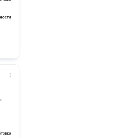
ности
 с
отовка