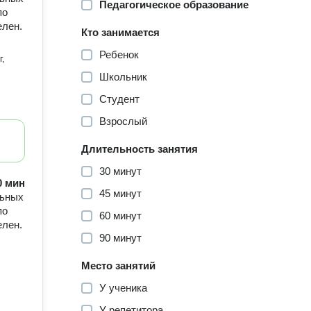
Педагогическое образование
по
елен.
Кто занимается
Ребенок
г,
Школьник
Студент
Взрослый
Длительность занятия
30 минут
60 мин
45 минут
льных
по
60 минут
елен.
90 минут
Место занятий
У ученика
У репетитора