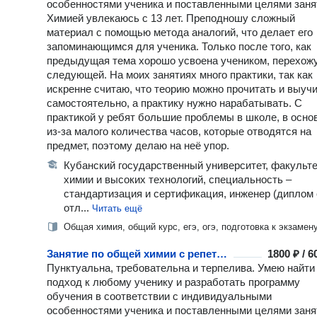
особенностями ученика и поставленными целями заня
Химией увлекаюсь с 13 лет. Преподношу сложный
материал с помощью метода аналогий, что делает его
запоминающимся для ученика. Только после того, как
предыдущая тема хорошо усвоена учеником, перехожу
следующей. На моих занятиях много практики, так как
искренне считаю, что теорию можно прочитать и выуч
самостоятельно, а практику нужно нарабатывать. С
практикой у ребят большие проблемы в школе, в осно
из-за малого количества часов, которые отводятся на
предмет, поэтому делаю на неё упор.
Кубанский государственный университет, факульт
химии и высоких технологий, специальность –
стандартизация и сертификация, инженер (диплом 
отл...
Читать ещё
Общая химия, общий курс, егэ, огэ, подготовка к экзамен
Занятие по общей химии с репетитором
1800 ₽ / 
Пунктуальна, требовательна и терпелива. Умею найти
подход к любому ученику и разработать программу
обучения в соответствии с индивидуальными
особенностями ученика и поставленными целями заня