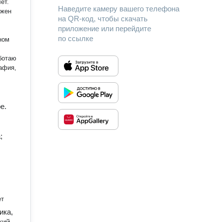
Наведите камеру вашего телефона
ожен
на QR-код, чтобы скачать
приложение или перейдите
0
по ссылке
тов
лю
ентам
о я
ожете
филе
e.
;
ет
ика,
кий