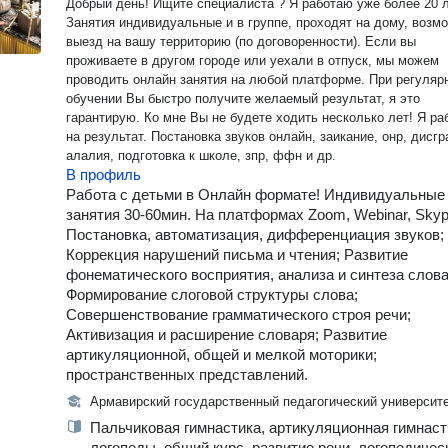
сфере строительства и земельного права) и МГТУ психолого-
Добрый день! Ищите специалиста ? Я работаю уже более 20 лет.
педагогическое сопровождение семей и детей, магистратура,
Занятия индивидуальные и в группе, проходят на дому, возм
Московский институт психоанализа, клинико-психологическая
выезд на вашу территорию (по договоренности). Если вы
диагностика и психотерапия, проф переподготовка более 100
проживаете в другом городе или уехали в отпуск, мы можем
часов(член Единой профессиональная ассоциации специалис
проводить онлайн занятия на любой платформе. При регулярном
традиционной и комплементарной медицины). ⠀ Я очень люб
обучении Вы быстро получите желаемый результат, я это
людей и мир в котором живу, счастье принесенное моим кли
гарантирую. Ко мне Вы не будете ходить несколько лет! Я работаю
радует меня,как своё собственное,и даже больше! ⠀ Суммарн
на результат. Постановка звуков онлайн, заикание, онр, дисграфия,
училась более 8 лет, не считая краткосрочных (от 2х до 10
алалия, подготовка к школе, зпр, ффн и др.
месяцев) дополнительных курсов,семинаров,
В профиль
марафонов,интенсивов и тренингов. Подробнее обо мне Вы м
Работа с детьми в Онлайн формате! Индивидуальные
ознакомиться на сайте в контакте и instagram ( в данном про
занятия 30-60мин. На платформах Zoom, Webinar, Skyp
указаны ссылки).
Постановка, автоматизация, дифференциация звуков;
Коррекция нарушений письма и чтения; Развитие
фонематического восприятия, анализа и синтеза слова
Формирование слоговой структуры слова;
Совершенствование грамматического строя речи;
Активизация и расширение словаря; Развитие
артикуляционной, общей и мелкой моторики;
пространственных представлений.
Армавирский государственный педагогический университ
Пальчиковая гимнастика, артикуляционная гимнаст
логопеды, общий курс, развитие речи, логопедичес