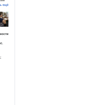
ть ещё
ности
e.
;