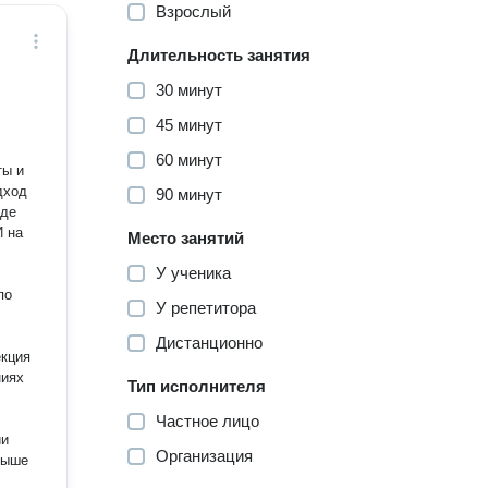
Взрослый
Длительность занятия
30 минут
45 минут
60 минут
ты и
дход
90 минут
жде
И на
Место занятий
У ученика
по
У репетитора
Дистанционно
Тип исполнителя
Частное лицо
Организация