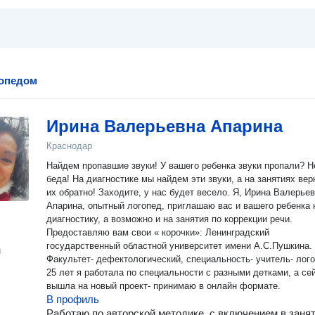
гопедом
Ирина Валерьевна Апарина
Краснодар
Найдем пропавшие звуки! У вашего ребенка звуки пропали? Не
беда! На диагностике мы найдем эти звуки, а на занятиях ве
их обратно! Заходите, у нас будет весело. Я, Ирина Валерьевна
Апарина, опытный логопед, приглашаю вас и вашего ребенка 
диагностику, а возможно и на занятия по коррекции речи.
Предоставляю вам свои « корочки»: Ленинградский
государственный областной университет имени А.С.Пушкина.
н
Факультет- дефектологический, специальность- учитель- лого
25 лет я работала по специальности с разными детками, а се
вышла на новый проект- принимаю в онлайн формате.
В профиль
Работаю по авторской методике, с включением в заня