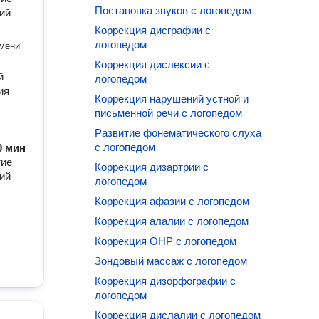
Постановка звуков с логопедом
кий
Коррекция дисграфии с
логопедом
имени
Коррекция дислексии с
й
логопедом
ия
Коррекция нарушений устной и
письменной речи с логопедом
Развитие фонематического слуха
с логопедом
60 мин
тие
Коррекция дизартрии с
кий
логопедом
Коррекция афазии с логопедом
Коррекция алалии с логопедом
Коррекция ОНР с логопедом
Зондовый массаж с логопедом
Коррекция дизорфографии с
логопедом
Коррекция дислалии с логопедом