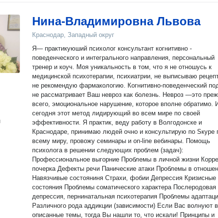
Нина-Владимировна Львова
Краснодар, Западный округ
Я— практикуюший психолог консультант когнитивно -
поведенческого и интегрального направления, персональный
тренер и коуч. Моя уникальность в том, что я не отношусь к
медицинской психотерапии, психиатрии, не выписываю рецеп
не рекомендую фармакологию. Когнитивно-поведенческий по
не рассматривает Ваш невроз как болезнь. Невроз —это пре
всего, эмоциональное нарушение, которое вполне обратимо. 
сегодня этот метод лидирующий во всем мире по своей
н
эффективности. Я практик, веду работу в Волгодонске и
Краснодаре, принимаю людей очно и консультирую по Sкуре 
всему миру, провожу семинары и on-line вебинары. Помощь
психолога в решении следующих проблем (задач):
Профессиональное выгорние Проблемы в личной жизни Коррекция
почерка Дефекты речи Панические атаки Проблемы в отношениях
Навязчивые состояниня Страхи, фобии Депрессия Кризисные
состояния Проблемы соматического характера Послеродовая
депрессия, пернинатальная психотерапия Проблемы адаптации
Различного рода аддикции (зависимости) Если Вас волнуют выше
описанные темы, тогда Вы нашли то, что искали! Принципы и