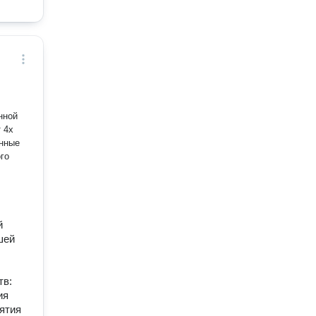
нной
 4х
го
й
шей
тв:
ия
ятия