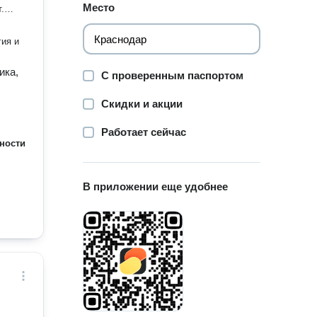
Место
ми
гия и
ика,
С проверенным паспортом
может
а
Скидки и акции
Работает сейчас
ности
я, и
я,
в
В приложении еще удобнее
ой,
облеме
ей
 в