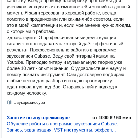
качеству. Всегда провожу планировку программы для
учеников, исходя из их возможностей и знаний на данный
момент. Я заинтересован в хорошей работе, всегда
помогаю в продвижении или каким-либо советом, если
это в моей компетенции и, если моё мнение нужно людям,
с которыми я работаю.
Здравствуйте! Я профессиональный действующий
гитарист и преподаватель который даёт эффективный
результат. Профессионально работаю в программе
звукозаписи Cubase. Веду свой гитарный канал на
Youtube. Преподаю гитару и музыкальную теорию уже
более 10 лет - опыт и знания. С удовольствием научу и
помогу познать инструмент. Сам достоверно подбираю
любые песни для разбора и создаю аранжировку
адаптированную под Вас! Стараюсь найти подход к
каждому человеку.
Звукорежиссура
Занятие по звукорежиссуре
от 1000 ₽ / 60 мин
Обучение работы в программе звукозаписи Cubase.
Запись, эквализация, VST инструменты, эффекты.