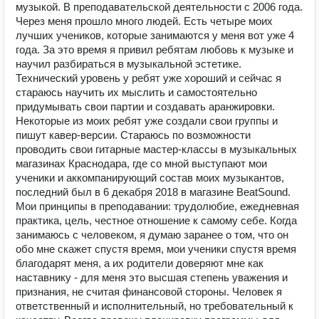
музыкой. В преподавательской деятельности с 2006 года.
Через меня прошло много людей. Есть четыре моих
лучших учеников, которые занимаются у меня вот уже 4
года. За это время я привил ребятам любовь к музыке и
научил разбираться в музыкальной эстетике.
Технический уровень у ребят уже хороший и сейчас я
стараюсь научить их мыслить и самостоятельно
придумывать свои партии и создавать аранжировки.
Некоторые из моих ребят уже создали свои группы и
пишут кавер-версии. Стараюсь по возможности
проводить свои гитарные мастер-классы в музыкальных
магазинах Краснодара, где со мной выступают мои
ученики и аккомпанирующий состав моих музыкантов,
последний был в 6 декабря 2018 в магазине BeatSound.
Мои принципы в преподавании: трудолюбие, ежедневная
практика, цель, честное отношение к самому себе. Когда
занимаюсь с человеком, я думаю заранее о том, что он
обо мне скажет спустя время, мои ученики спустя время
благодарят меня, а их родители доверяют мне как
наставнику - для меня это высшая степень уважения и
признания, не считая финансовой стороны. Человек я
ответственный и исполнительный, но требовательный к