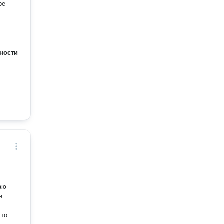
ре
ности
е.
что