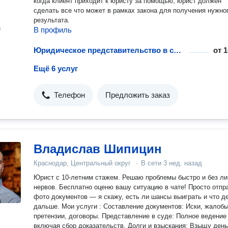
когда клиент приходит к юристу за помощью, юрист должен
сделать все что может в рамках закона для получения нужно
результата.
н
В профиль
Юридическое представительство в судах кассационной инстанции
от
1
Ещё 6 услуг
Телефон
Предложить заказ
Владислав Шипицин
Краснодар, Центральный округ
·
В сети
3 нед. назад
Юрист с 10-летним стажем. Решаю проблемы быстро и без л
нервов. Бесплатно оценю вашу ситуацию в чате! Просто отправьте
фото документов — я скажу, есть ли шансы выиграть и что д
дальше. Мои услуги : Составление документов: Иски, жалобы,
претензии, договоры. Представление в суде: Полное ведение дела,
включая сбор доказательств. Долги и взыскания: Взыщу деньги по