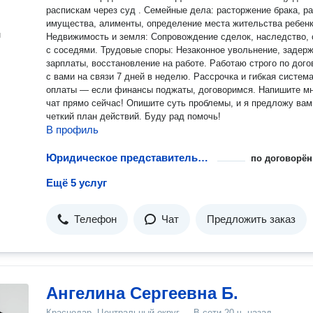
распискам через суд . Семейные дела: расторжение брака, раздел
имущества, алименты, определение места жительства ребенк
н
Недвижимость и земля: Сопровождение сделок, наследство,
с соседями. Трудовые споры: Незаконное увольнение, задержка
зарплаты, восстановление на работе. Работаю строго по договору,
с вами на связи 7 дней в неделю. Рассрочка и гибкая система
оплаты — если финансы поджаты, договоримся. Напишите мне в
чат прямо сейчас! Опишите суть проблемы, и я предложу вам
четкий план действий. Буду рад помочь!
В профиль
Юридическое представительство в судах кассационной инстанции
по договорён
Ещё 5 услуг
Телефон
Чат
Предложить заказ
Ангелина Сергеевна Б.
Краснодар, Центральный округ
·
В сети
20 ч. назад