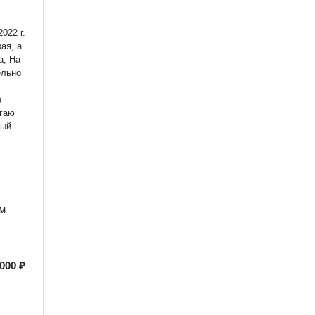
022 г.
ая, а
 На
ельно
агаю
ный
ем
 000 ₽