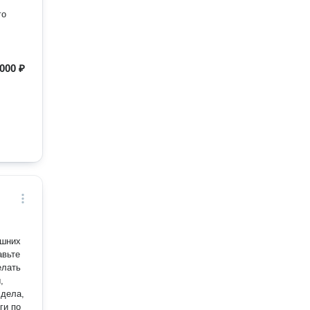
го
000 ₽
ишних
елать