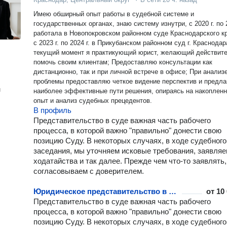
Имею обширный опыт работы в судебной системе и
государственных органах, знаю систему изнутри, с 2020 г. по 2
работала в Новопокровском районном суде Краснодарского кр
с 2023 г. по 2024 г. в Прикубанском районном суд г. Краснодара;
текущий момент я практикующий юрист, желающий действит
помочь своим клиентам; Предоставляю консультации как
дистанционно, так и при личной встрече в офисе; При анализе
проблемы предоставляю четкое видение перспектив и предл
н
наиболее эффективные пути решения, опираясь на накоплен
опыт и анализ судебных прецедентов.
В профиль
Представительство в суде важная часть рабочего
процесса, в которой важно "правильно" донести свою
позицию Суду. В некоторых случаях, в ходе судебного
заседания, мы уточняем исковые требования, заявля
ходатайства и так далее. Прежде чем что-то заявлять,
согласовываем с доверителем.
Юридическое представительство в судах кассационной инстанции
от
10
Представительство в суде важная часть рабочего
процесса, в которой важно "правильно" донести свою
позицию Суду. В некоторых случаях, в ходе судебного