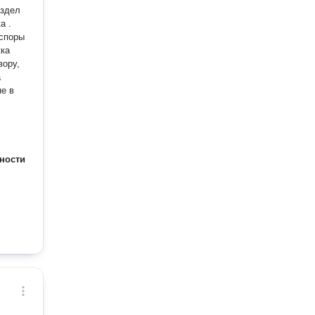
а .
 споры
ности