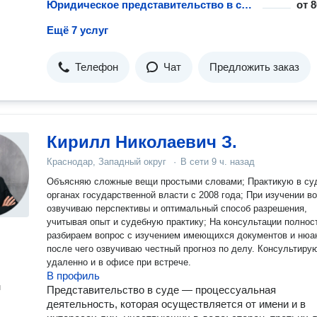
Юридическое представительство в судах кассационной инстанции
от
8
Ещё 7 услуг
Телефон
Чат
Предложить заказ
Кирилл Николаевич З.
Краснодар, Западный округ
·
В сети
9 ч. назад
Объясняю сложные вещи простыми словами; Практикую в судах и
органах государственной власти с 2008 года; При изучении вопроса
озвучиваю перспективы и оптимальный способ разрешения,
учитывая опыт и судебную практику; На консультации полностью
разбираем вопрос с изучением имеющихся документов и нюа
после чего озвучиваю честный прогноз по делу. Консультирую
удаленно и в офисе при встрече.
В профиль
н
Представительство в суде — процессуальная
деятельность, которая осуществляется от имени и в