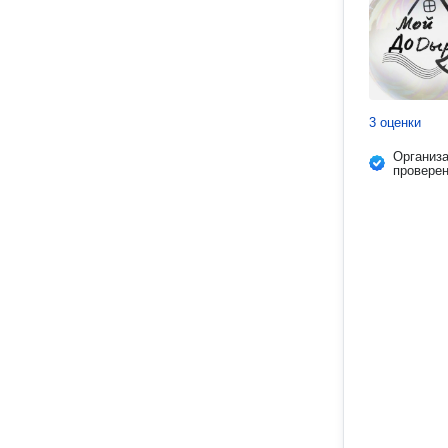
3 оценки
Организ
провере