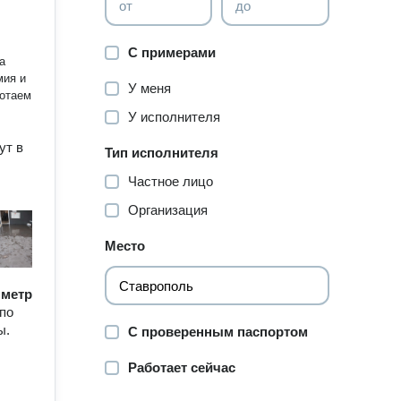
от
до
С примерами
мия и
У меня
У исполнителя
ут в
Тип исполнителя
Частное лицо
Организация
Место
/ метр
 по
ы.
С проверенным паспортом
Работает сейчас