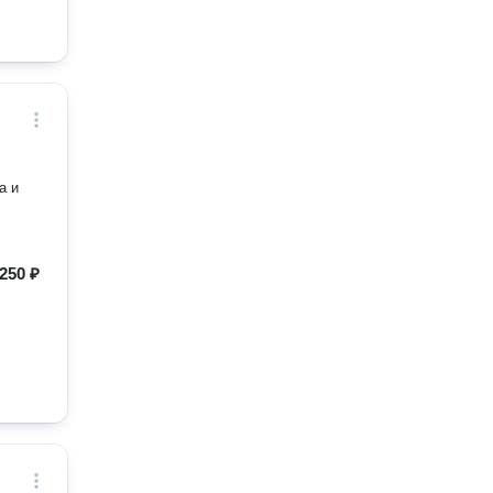
а и
250 ₽