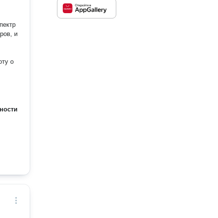
пектр
ров, и
ности