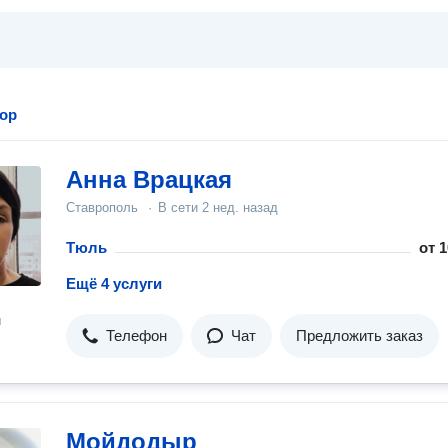
ор
Анна Врацкая
Ставрополь
·
В сети
2 нед. назад
Тюль
от
1
Ещё 4 услуги
н
Телефон
Чат
Предложить заказ
Мойдодыр