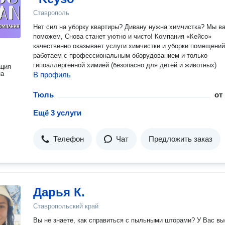
Ставрополь
Нет сил на уборку квартиры? Дивану нужна химчистка? Мы в
поможем, Снова станет уютно и чисто! Компания «Кейсо»
качественно оказывает услуги химчистки и уборки помещени
работаем с профессиональным оборудованием и только
гипоаллергенной химией (безопасно для детей и животных)
ация
на
В профиль
Тюль
от
Ещё 3 услуги
Телефон
Чат
Предложить заказ
Дарья К.
Ставропольский край
Вы нe знаeте, кaк cпpавиться с пыльными шторами? У Вас высокие