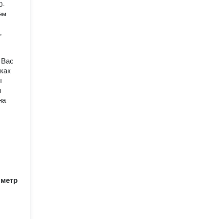
 Вас
кaк
ы
м
на
/ метр