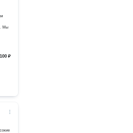
ам
й. Мы
100 ₽