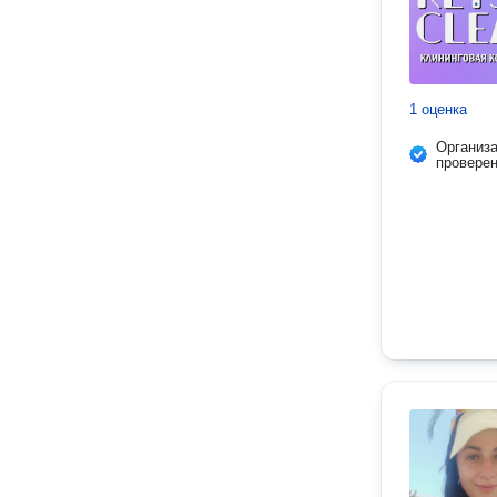
1 оценка
Организ
провере