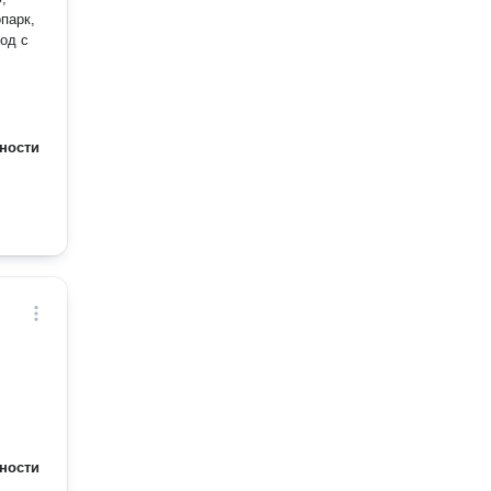
парк,
ход с
ности
ности