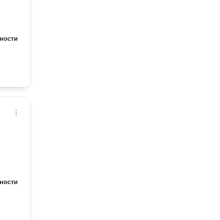
ности
ности