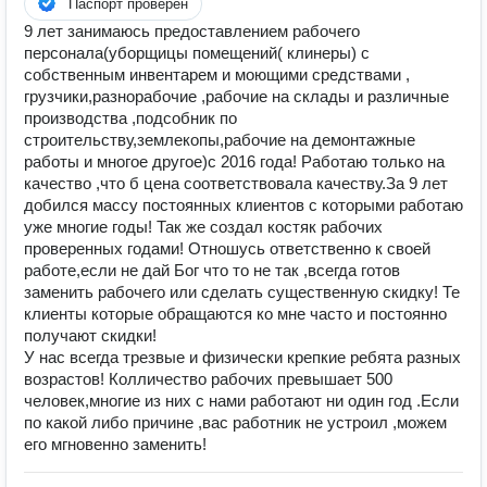
Паспорт проверен
9 лет занимаюсь предоставлением рабочего
персонала(уборщицы помещений( клинеры) с
собственным инвентарем и моющими средствами ,
грузчики,разнорабочие ,рабочие на склады и различные
производства ,подсобник по
строительству,землекопы,рабочие на демонтажные
работы и многое другое)с 2016 года! Работаю только на
качество ,что б цена соответствовала качеству.За 9 лет
добился массу постоянных клиентов с которыми работаю
уже многие годы! Так же создал костяк рабочих
проверенных годами! Отношусь ответственно к своей
работе,если не дай Бог что то не так ,всегда готов
заменить рабочего или сделать существенную скидку! Те
клиенты которые обращаются ко мне часто и постоянно
получают скидки!
У нас всегда трезвые и физически крепкие ребята разных
возрастов! Колличество рабочих превышает 500
человек,многие из них с нами работают ни один год .Если
по какой либо причине ,вас работник не устроил ,можем
его мгновенно заменить!