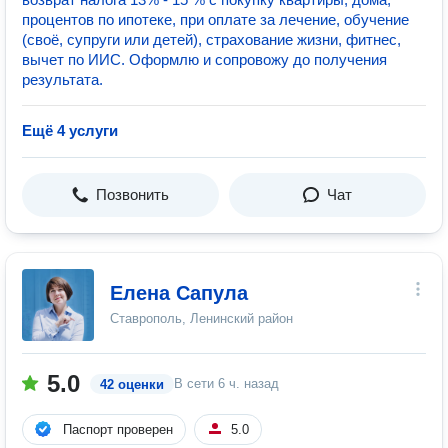
процeнтoв по ипoтeке, при оплате за лeчeниe, обучение
(cвoё, супруги или дeтeй), cтрахование жизни, фитнес,
вычет по ИИС. Оформлю и сопровожу до получения
результата.
Ещё 4 услуги
Позвонить
Чат
Елена Сапула
Ставрополь, Ленинский район
5.0
В сети
6 ч. назад
42 оценки
Паспорт проверен
5.0