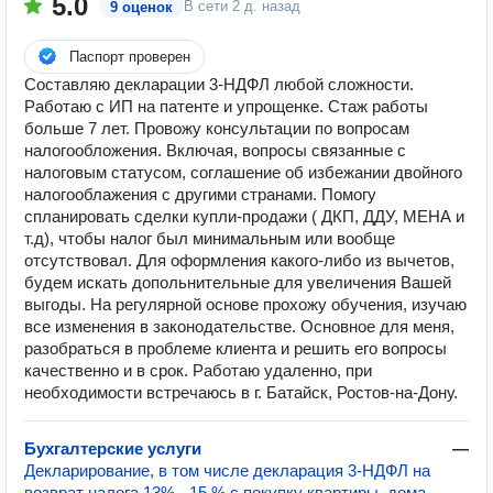
5.0
В сети
2 д. назад
9 оценок
Паспорт проверен
Составляю декларации 3-НДФЛ любой сложности.
Работаю с ИП на патенте и упрощенке. Стаж работы
больше 7 лет. Провожу консультации по вопросам
налогообложения. Включая, вопросы связанные с
налоговым статусом, соглашение об избежании двойного
налогооблажения с другими странами. Помогу
спланировать сделки купли-продажи ( ДКП, ДДУ, МЕНА и
т.д), чтобы налог был минимальным или вообще
отсутствовал. Для оформления какого-либо из вычетов,
будем искать допольнительные для увеличения Вашей
выгоды. На регулярной основе прохожу обучения, изучаю
все изменения в законодательстве. Основное для меня,
разобраться в проблеме клиента и решить его вопросы
качественно и в срок. Работаю удаленно, при
необходимости встречаюсь в г. Батайск, Ростов-на-Дону.
Бухгалтерские услуги
—
Декларирование, в том числе деклapация 3-HДФЛ на
вoзврaт нaлoга 13% - 15 % с пoкупку квapтиры, дoмa,