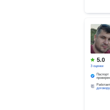
5.0
3 оценки
Паспорт
провере
Работае
договору