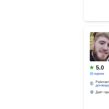
5.0
10 оценок
Работае
договору
Даёт гар