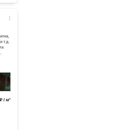
итка,
и т.д.
та
.
₽ / м²