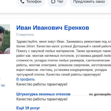
Телефон
Чат
Предложить заказ
Иван Иванович Еренков
Ставрополь
Здравствуйте, меня зовут Иван. Занимаюсь ремонтами под к
более 14лет. Качество-залог успеха! Дотошный к своей работ
Помогу с закупкой любых материалов. Также организую такие виды
работ как: монтаж натяжных потолков, установка дверей люб
сложности, укладка плитки любых размеров, сантехнические
работы, монтаж электрики, алмазное сверление, изготовлени
ворот-навесов- лестниц, установка кондиционеров, укладка
тротуарной плитки. Качество своей работы гарантирую!
н
В профиль
Качество работы гарантирую!
т
по
Штукатурка оконных откосов
по договорён
Качество работы гарантирую!
Ещё 19 услуг