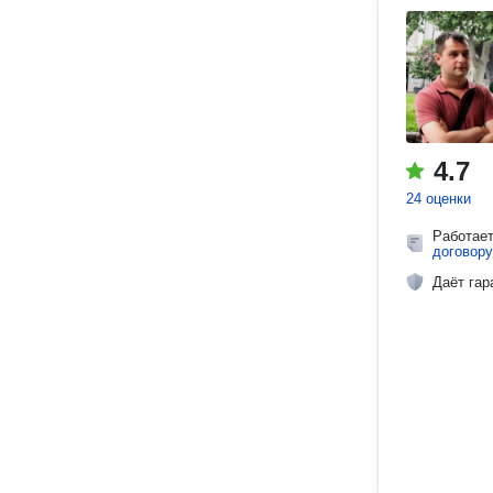
4.7
24 оценки
Работае
договору
Даёт гар