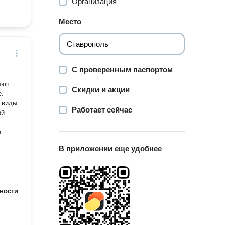
Организация
Место
С проверенным паспортом
люч
Скидки и акции
е.
Работает сейчас
ой
е
В приложении еще удобнее
ности