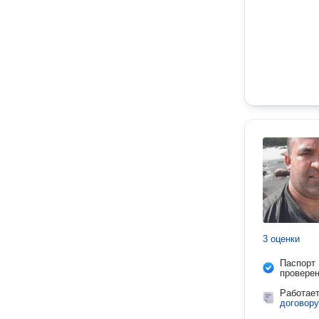
3 оценки
Паспорт
провере
Работае
договору