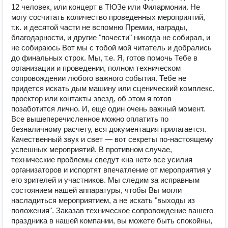
12 человек, или концерт в ТЮЗе или Филармонии. Не
могу сосчитать количество проведенных мероприятий,
т.к. и десятой части не вспомню Премии, награды,
благодарности, и другие "почести" никогда не собирал, и
не собираюсь Вот мы с тобой мой читатель и добрались
до финальных строк. Мы, т.е. Я, готов помочь Тебе в
организации и проведении, полном техническом
сопровождении любого важного события. Тебе не
придется искать дым машину или сценический комплекс,
проектор или контакты звезд, об этом я готов
позаботится лично. И, еще один очень важный момент.
Все вышеперечисленное можно оплатить по
безналичному расчету, вся документация прилагается.
Качественный звук и свет — вот секреты по-настоящему
успешных мероприятий. В противном случае,
технические проблемы сведут «на нет» все усилия
организаторов и испортят впечатление от мероприятия у
его зрителей и участников. Мы следим за исправным
состоянием нашей аппаратуры, чтобы Вы могли
насладиться мероприятием, а не искать "выходы из
положения". Заказав техническое сопровождение вашего
праздника в нашей компании, вы можете быть спокойны,