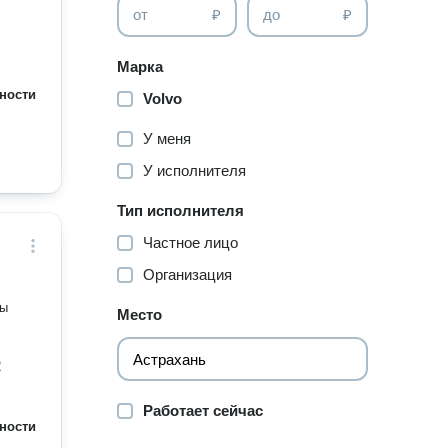
от
₽
до
₽
Марка
ности
Volvo
У меня
У исполнителя
Тип исполнителя
Частное лицо
Организация
цы
Место
2
Работает сейчас
ности