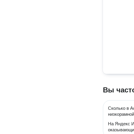
Вы част
Сколько в А
низкорамно
На Яндекс И
оказывающи