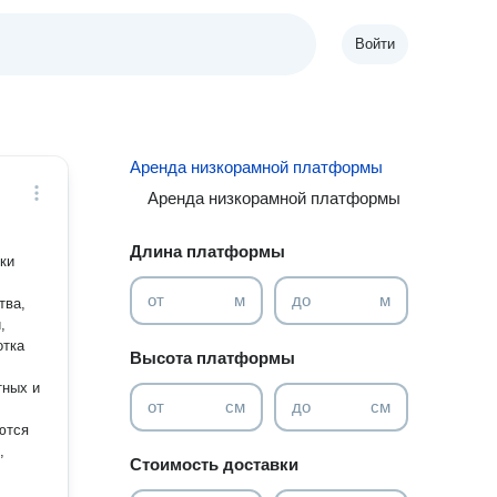
Войти
Аренда низкорамной платформы
Аренда низкорамной платформы
Длина платформы
ки
от
м
до
м
тва,
,
отка
Высота платформы
тных и
от
см
до
см
ются
,
Стоимость доставки