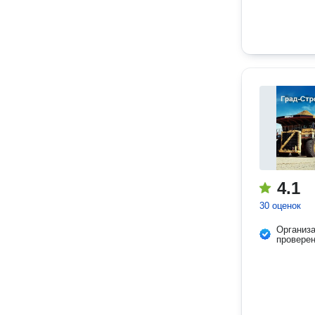
4.1
30 оценок
Организ
провере