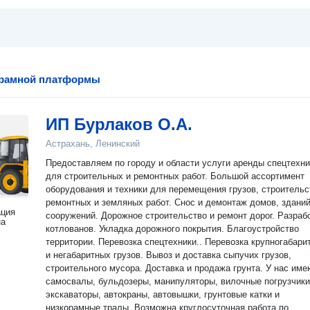
орамной платформы
ИП Бурлаков О.А.
Астрахань, Ленинский
Предоставляем по городу и области услуги аренды спецтехни
для строительных и ремонтных работ. Большой ассортимент
оборудования и техники для перемещения грузов, строительс
ремонтных и земляных работ. Снос и демонтаж домов, зданий
ация
сооружений. Дорожное строительство и ремонт дорог. Разраб
на
котлованов. Укладка дорожного покрытия. Благоустройство
территории. Перевозка спецтехники.. Перевозка крупногабари
и негабаритных грузов. Вывоз и доставка сыпучих грузов,
строительного мусора. Доставка и продажа грунта. У нас име
самосвалы, бульдозеры, манипуляторы, вилочные погрузчики
экскаваторы, автокраны, автовышки, грунтовые катки и
низкорамные тралы. Возможна круглосуточная работа по