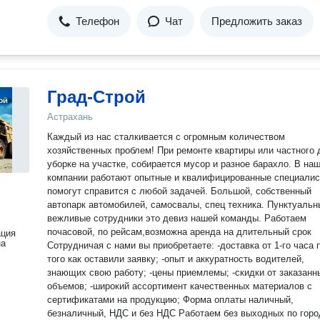
Телефон
Чат
Предложить заказ
Град-Строй
Астрахань
Каждый из нас сталкивается с огромным количеством
хозяйственных проблем! При ремонте квартиры или частного 
уборке на участке, собирается мусор и разное барахло. В на
компании работают опытные и квалифицированные специалисты
помогут справится с любой задачей. Большой, собственный
автопарк автомобилей, самосвалы, спец техника. Пунктуальные и
вежливые сотрудники это девиз нашей команды. Работаем
почасовой, по рейсам,возможна аренда на длительный срок
ация
на
Сотрудничая с нами вы приобретаете: -доставка от 1-го часа после
того как оставили заявку; -опыт и аккуратность водителей,
знающих свою работу; -цены приемлемы; -скидки от заказанных
объемов; -широкий ассортимент качественных материалов с
сертификатами на продукцию; Форма оплаты наличный,
безналичный, НДС и без НДС Работаем без выходных по городу и