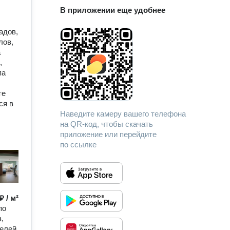
В приложении еще удобнее
адов,
лов,
а
,
па
те
ся в
Наведите камеру вашего телефона
на QR-код, чтобы скачать
приложение или перейдите
по ссылке
₽ / м²
по
,
телей