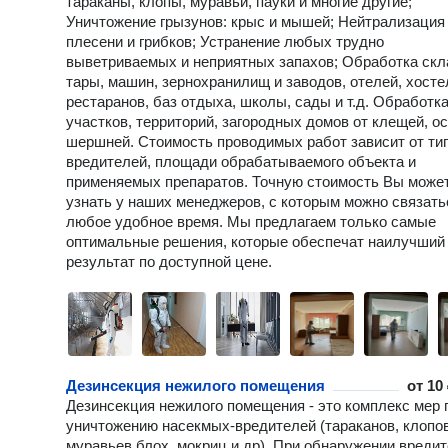
тараканы, клопы, муравьи, пауки и многие другие;
Уничтожение грызунов: крыс и мышей; Нейтрализация
плесени и грибков; Устранение любых трудно
выветриваемых и неприятных запахов; Обработка скл
тары, машин, зернохранилищ и заводов, отелей, хосте
рестаранов, баз отдыха, школы, сады и т.д. Обработк
участков, территорий, загородных домов от клещей, ос
шершней. Стоимость проводимых работ зависит от ти
вредителей, площади обрабатываемого объекта и
применяемых препаратов. Точную стоимость Вы може
узнать у наших менеджеров, с которым можно связать
любое удобное время. Мы предлагаем только самые
оптимальные решения, которые обеспечат наилучший
результат по доступной цене.
Дезинсекция нежилого помещения
от
10 
Дезинсекция нежилого помещения - это комплекс мер 
уничтожению насекмых-вредителей (тараканов, клопов
муравьев,блох, мокриц и др). При обнаружении вреди