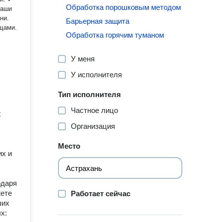
Обработка порошковым методом
Барьерная защита
ещами.
Обработка горячим туманом
У меня
У исполнителя
Тип исполнителя
Частное лицо
х
Организация
Место
их и
одаря
жете
Работает сейчас
ших
х: