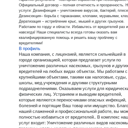
Официальный договор – полная отчетность и прозрачность. Наши
услуги: Дезинфекция – уничтожение вирусов, бактерий, плесени.
Дезинсекция– борьба с тараканами, клопами, муравьями, кл
Дератизация – истребление крыс, мышей и других грызунов.
Работаем по горду и области. Избавьтесь от вредителей раз и
навсегда! Наши специалисты всегда готовы оказать вам
квалифицированную помощь и решить вашу проблему с
вредителями!
В профиль
Наша компания, с лицензией, является сильнейшей в
городе организацией, которая предлагает услуги по
уничтожению различных насекомых, грызунов и други
вредителей на любых видах объектах. Мы работаем с
крупнейшими объектами, такими как налоговые, суды,
школы, мед.учреждения и другими структурными
подразднелениями. Оказываем услуги для юридическ
физических лиц. Устраняем и выводим вредителей,
которые являются переносчиками опасных инфекций,
болезней и портящие Ваш товар или имущество. Благ
нашей слаженной и профессиональной работе, вы мо
полностью избавиться от вредителей.. В комплекс на
услуг входит: Уничтожение различных видов насекомы