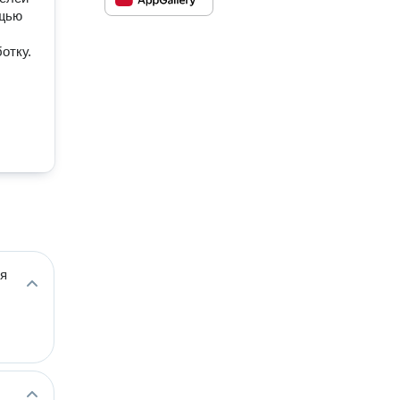
ощью
отку.
ия