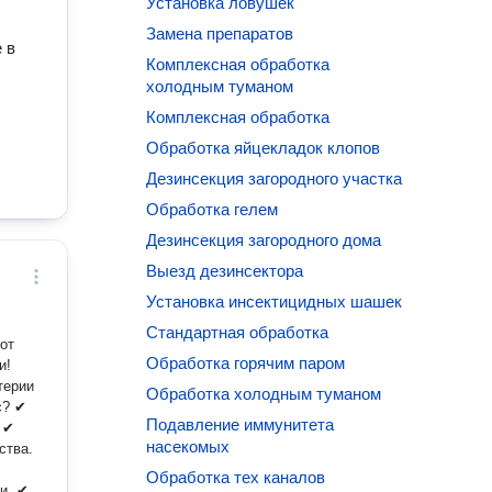
Установка ловушек
Замена препаратов
 в
Комплексная обработка
холодным туманом
Комплексная обработка
Обработка яйцекладок клопов
Дезинсекция загородного участка
Обработка гелем
Дезинсекция загородного дома
Выезд дезинсектора
Установка инсектицидных шашек
Cтандартная обработка
от
Обработка горячим паром
и!
терии
Обработка холодным туманом
Подавление иммунитета
✔
насекомых
ства.
Обработка тех каналов
. ✔