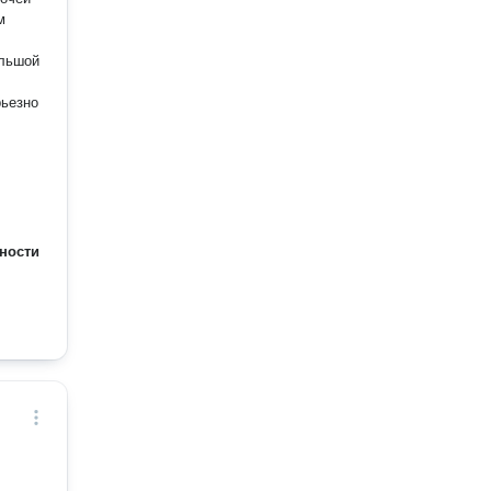
м
ольшой
рьезно
ности