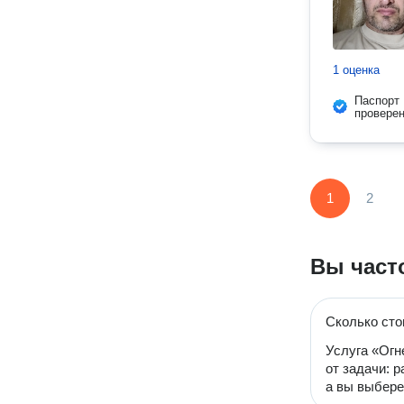
1 оценка
Паспорт
провере
1
2
Вы част
Сколько сто
Услуга «Огн
от задачи: 
а вы выбере