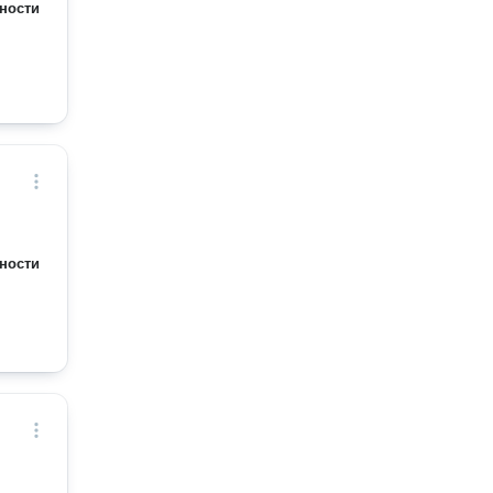
ности
ности