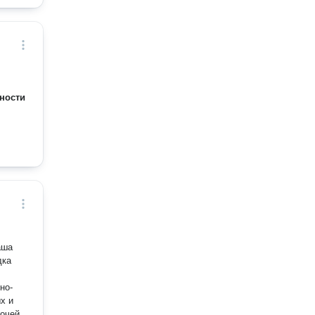
ности
аша
дка
но-
х и
бочей