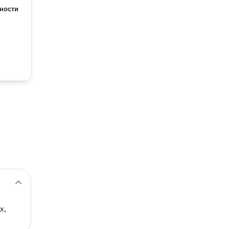
ности
х,