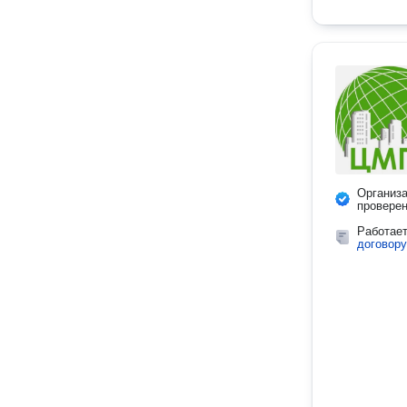
Организ
провере
Работае
договору