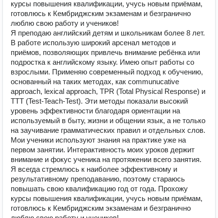
курсы повышения квалификации, учусь новым приёмам,
готовлюсь к Кембриджским экзаменам и безгранично
люблю свою работу и учеников!
Я преподаю английский детям и школьникам более 8 лет.
В работе использую широкий арсенал методов и
приёмов, позволяющих привлечь внимание ребёнка или
подростка к английскому языку. Имею опыт работы со
взрослыми. Применяю современный подход к обучению,
основанный на таких методах, как communucative
approach, lexical approach, TPR (Total Physical Response) и
TTT (Test-Teach-Test). Эти методы показали высокий
уровень эффективности благодаря ориентации на
используемый в быту, жизни и общении язык, а не только
на заучивание грамматических правил и отдельных слов.
Мои ученики используют знания на практике уже на
первом занятии. Интерактивность моих уроков держит
внимание и фокус ученика на протяжении всего занятия.
Я всегда стремлюсь к наиболее эффективному и
результативному преподаванию, поэтому стараюсь
повышать свою квалификацию год от года. Прохожу
курсы повышения квалификации, учусь новым приёмам,
готовлюсь к Кембриджским экзаменам и безгранично
люблю свою работу и учеников!